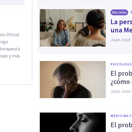
Más leído
La per
una Me
lo Oficial
Juan José
ólogo
oterapeuta
abajo y más
PSICOLOGÍ
El pro
¿cómo 
Juan José
MEDICINA Y
El pro