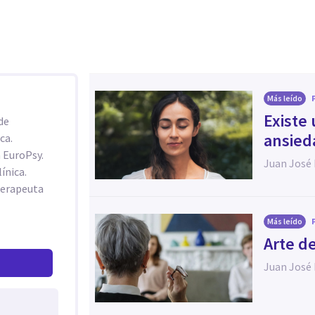
Más leído
Existe
de
ansied
ca.
 EuroPsy.
Juan José
ínica.
terapeuta
Más leído
Arte d
Juan José