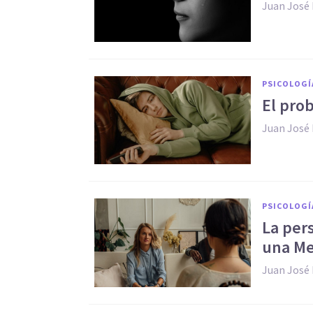
Juan José
PSICOLOGÍ
El pro
Juan José
PSICOLOGÍ
La per
una Me
Juan José