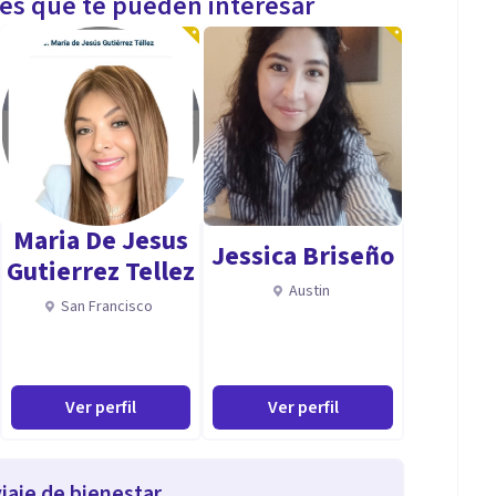
les que te pueden interesar
Maria De Jesus
Jessica Briseño
Gutierrez Tellez
Austin
San Francisco
Ver perfil
Ver perfil
iaje de bienestar