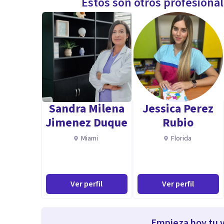
Estos son otros profesiona
Sandra Milena
Jessica Perez
Jimenez Duque
Rubio
Miami
Florida
Ver perfil
Ver perfil
Empieza hoy tu v