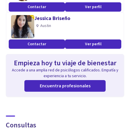
Psicóloga Cognitiva Acreditada por la Academia de Terapia
Contactar
Ver perfil
Cognitiva de Filadelfia - USA.
Jessica Briseño
Psicóloga acreditada como psicoterapeuta experta en
Austin
Psicología Clínica y de la Salud por EuroPsy - EFPA.
Contactar
Ver perfil
Empieza hoy tu viaje de bienestar
Accede a una amplia red de psicólogos calificados. Empatía y
experiencia a tu servicio.
Encuentra profesionales
Consultas