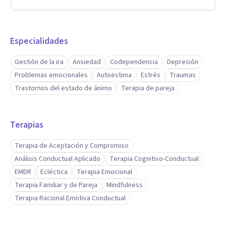
de técnicas eficaces para abordar diversas problemáticas
asociadas al malestar emocional. Entre ellas, se
encuentran las siguientes:
Especialidades
Terapia con adultos: malestar emocional, problemas de
Gestión de la ira
Ansiedad
Codependencia
Depresión
Problemas emocionales
Autoestima
Estrés
Traumas
ansiedad, dificultad en la gestión de emociones y
Trastornos del estado de ánimo
Terapia de pareja
situaciones, etc.
Terapia de Pareja: resolución de problemas y recuperación y
Terapias
fortalecimiento del vínculo afectivo.
Terapia de Aceptación y Compromiso
Análisis Conductual Aplicado
Terapia Cognitivo-Conductual
EMDR : abordaje y resolución de traumas específicos.
EMDR
Ecléctica
Terapia Emocional
Terapia Familiar y de Pareja
Mindfulness
Terapia adolescentes: problemas emocionales derivados de
Terapia Racional Emotiva Conductual
situaciones vitales difíciles y/o inherentes al desarrollo.