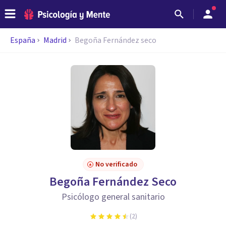
España
Madrid
Begoña Fernández seco
No verificado
Begoña Fernández Seco
Psicólogo general sanitario
(
2
)