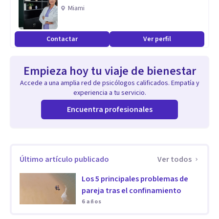
reales del paciente.
Miami
Aptitudes
Contactar
Ver perfil
A lo largo de todos estos años de carrera profesional, me he
especializado en el tratamiento de problemas de ansiedad y
Empieza hoy tu viaje de bienestar
depresión, así como de crecimiento personal.
Accede a una amplia red de psicólogos calificados. Empatía y
experiencia a tu servicio.
Encuentra profesionales
Último artículo publicado
Ver todos
Los 5 principales problemas de
pareja tras el confinamiento
6 años