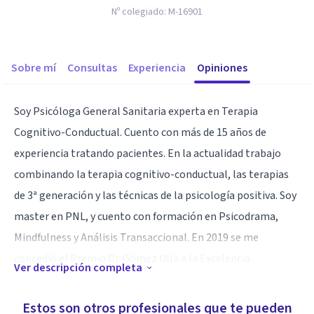
Nº colegiado:
M-16901
Sobre mí
Consultas
Experiencia
Opiniones
Soy Psicóloga General Sanitaria experta en Terapia
Cognitivo-Conductual. Cuento con más de 15 años de
experiencia tratando pacientes. En la actualidad trabajo
combinando la terapia cognitivo-conductual, las terapias
de 3ª generación y las técnicas de la psicología positiva. Soy
master en PNL, y cuento con formación en Psicodrama,
Mindfulness y Análisis Transaccional. En 2019 se me
concedió el Premio Dr. Gómez Ulla a la Excelencia
Ver descripción completa
Profesional. En 2017 se me concedió el título de
Especialista en Psicoterapia por la Vía Veterano Experto
Estos son otros profesionales que te pueden