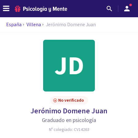
España
Villena
Jerónimo Domene Juan
No verificado
Jerónimo Domene Juan
Graduado en psicología
Nº colegiado:
CV14263