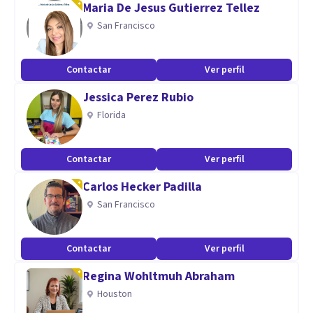
Maria De Jesus Gutierrez Tellez
Capacidad para comprender y analizar desde una
San Francisco
perspectiva general el mundo interno psicológico, trato
sincero y lenguaje claro.
Contactar
Ver perfil
Aptitudes
Jessica Perez Rubio
Florida
Problemas personales de todo tipo especialmente
afectivos, desorden en el sistema de recompensa adicciones
y ansiedad - depresión
Contactar
Ver perfil
Carlos Hecker Padilla
San Francisco
Contactar
Ver perfil
Regina Wohltmuh Abraham
Houston