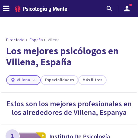
Directorio
España
Villena
ENCONTRAR MI TERAPEUTA
¿Necesitas ayuda para encontrar el
Los mejores psicólogos en
psicólogo adecuado?
Villena, España
Responde a unas breves preguntas y te ofreceremos
los profesionales que más se ajustan a tus
necesidades.
Villena
Especialidades
Más filtros
Responder cuestionario
Estos son los mejores profesionales en
los alrededores de
Villena
,
Espanya
1
Instituto De Psicología