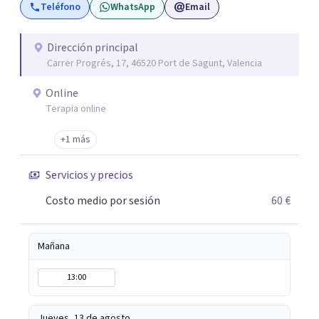
Teléfono
WhatsApp
Email
guiándolos hacia relaciones más saludables y un
desarrollo personal integral.
Dirección principal
Carrer Progrés, 17, 46520 Port de Sagunt, Valencia
Online
Terapia online
+1 más
Servicios y precios
Costo medio por sesión
60 €
Mañana
13:00
Jueves, 13 de agosto