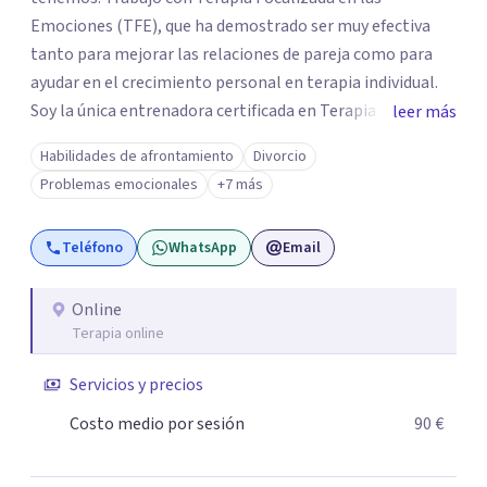
Emociones (TFE), que ha demostrado ser muy efectiva
tanto para mejorar las relaciones de pareja como para
ayudar en el crecimiento personal en terapia individual.
Soy la única entrenadora certificada en Terapia
leer más
Focalizada en las Emociones (TFE) en España, además de
Habilidades de afrontamiento
Divorcio
supervisora y terapeuta certificada. La TFE ha
Problemas emocionales
+7 más
demostrado una mejora significativa en las relaciones,
con un 70-75% de éxito y felicidad duradera. Este enfoque
Teléfono
WhatsApp
Email
también transforma la vida en terapia individual,
ofreciendo nuevas herramientas para el bienestar
emocional. Desde que me gradué en Psicología en 2002,
Online
Terapia online
siempre he estado en constante aprendizaje y
crecimiento. He complementado mi formación con un
Servicios y precios
Máster en Terapia Cognitivo-Conductual y otro en
Psicodrama, profundizando en la mente humana y las
Costo medio por sesión
90 €
dinámicas que guían nuestras relaciones. Mi objetivo es
ofrecerte un espacio de confianza donde podamos