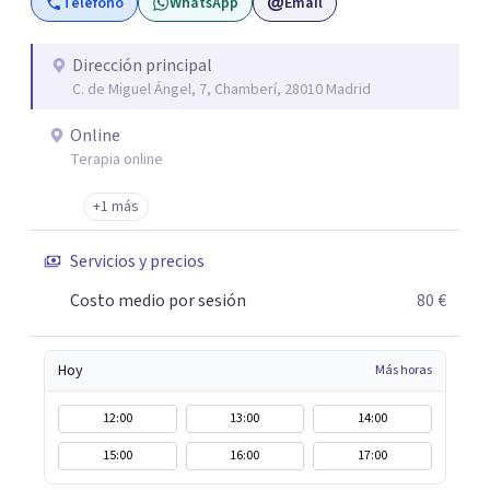
Teléfono
WhatsApp
Email
problemas emocionales, obsesiones, ansiedad , estrés,
duelos, insomnio y depresión, entre otros. Contamos
además con un servicio de hipnosis regresiva para el
Dirección principal
C. de Miguel Ángel, 7, Chamberí, 28010 Madrid
trabajo de "Terapia del Alma".
Online
Terapia online
+1 más
Servicios y precios
Costo medio por sesión
80 €
Hoy
Más horas
12:00
13:00
14:00
15:00
16:00
17:00