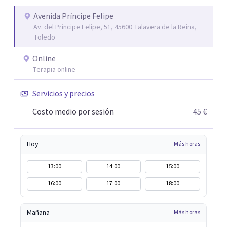
ayudaré a solventar tus dudas, a explicarte en qué
consistirá el tratamiento y te plantearé qué
Avenida Príncipe Felipe
Av. del Príncipe Felipe, 51, 45600 Talavera de la Reina,
herramientas usaremos para resolver las situaciones que
Toledo
te preocupan. Aplico una psicología integradora que
reúne los elementos que puedan ayudar de una manera
Online
más rápida y eficaz a cada paciente. Dado que cuando uno
Terapia online
lo está pasando mal desea recuperarse cuanto antes,
Servicios y precios
siempre procuro que los tratamientos tengan la menor
duración posible, con el consiguiente ahorro de tiempo y
Costo medio por sesión
45 €
dinero que ello supone.
Hoy
Más horas
13:00
14:00
15:00
16:00
17:00
18:00
Mañana
Más horas