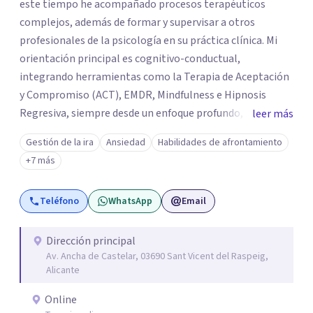
este tiempo he acompañado procesos terapéuticos
complejos, además de formar y supervisar a otros
profesionales de la psicología en su práctica clínica. Mi
orientación principal es cognitivo-conductual,
integrando herramientas como la Terapia de Aceptación
y Compromiso (ACT), EMDR, Mindfulness e Hipnosis
Regresiva, siempre desde un enfoque profundo,
leer más
respetuoso y adaptado a cada persona. También
Gestión de la ira
Ansiedad
Habilidades de afrontamiento
acompaño procesos de crecimiento personal y terapia
+7 más
del alma orientados al trabajo emocional, la búsqueda de
sentido, el autoconocimiento y la conexión interior. Mi
Teléfono
WhatsApp
Email
objetivo es ayudar a las personas a comprenderse mejor,
encontrar paz interior y desarrollar los recursos
necesarios para vivir con mayor equilibrio y plenitud.
Dirección principal
Av. Ancha de Castelar, 03690 Sant Vicent del Raspeig,
Alicante
Online