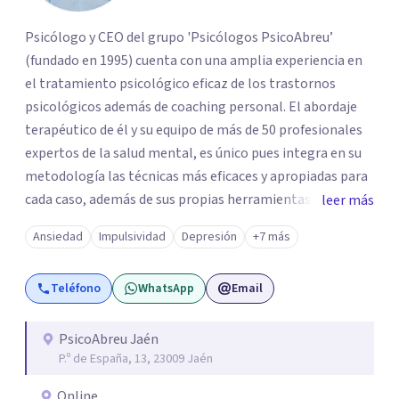
Psicólogo y CEO del grupo 'Psicólogos PsicoAbreu’
(fundado en 1995) cuenta con una amplia experiencia en
el tratamiento psicológico eficaz de los trastornos
psicológicos además de coaching personal. El abordaje
terapéutico de él y su equipo de más de 50 profesionales
expertos de la salud mental, es único pues integra en su
metodología las técnicas más eficaces y apropiadas para
cada caso, además de sus propias herramientas y técnicas
leer más
psicológicas que le hacen un equipo de profesionales
Ansiedad
Impulsividad
Depresión
+7 más
único en su campo. Rodolfo de Porras hace énfasis en la
importancia de trabajar no solo el síntoma que trae a la
Teléfono
WhatsApp
Email
persona a consulta sino tratar la raíz del problema para
que el problema psicológico de la persona no vuelva a
repetirse en el futuro.
PsicoAbreu Jaén
P.º de España, 13, 23009 Jaén
Online