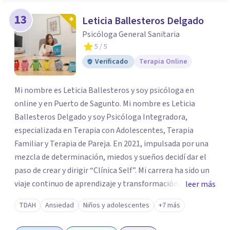
13
Leticia Ballesteros Delgado
Psicóloga General Sanitaria
5
/ 5
Verificado
Terapia Online
Mi nombre es Leticia Ballesteros y soy psicóloga en
online y en Puerto de Sagunto. Mi nombre es Leticia
Ballesteros Delgado y soy Psicóloga Integradora,
especializada en Terapia con Adolescentes, Terapia
Familiar y Terapia de Pareja. En 2021, impulsada por una
mezcla de determinación, miedos y sueños decidí dar el
paso de crear y dirigir “Clínica Self”. Mi carrera ha sido un
viaje continuo de aprendizaje y transformación,
leer más
moldeado por másters, especializaciones y experiencias
TDAH
Ansiedad
Niños y adolescentes
+7 más
que han reafirmado mi verdadera vocación: acompañar a
familias y adolescentes en sus momentos más cruciales,