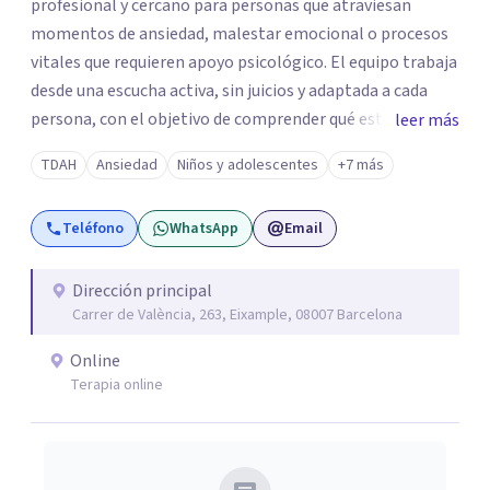
profesional y cercano para personas que atraviesan
momentos de ansiedad, malestar emocional o procesos
vitales que requieren apoyo psicológico. El equipo trabaja
desde una escucha activa, sin juicios y adaptada a cada
persona, con el objetivo de comprender qué está
leer más
ocurriendo y facilitar herramientas para avanzar con
TDAH
Ansiedad
Niños y adolescentes
+7 más
mayor equilibrio y bienestar. La intervención se realiza en
un entorno confidencial y tranquilo, cuidando el ritmo y
Teléfono
WhatsApp
Email
las necesidades de cada proceso terapéutico. En Centro
Amalia atienden dificultades como la ansiedad, el duelo,
el trauma, la depresión y otros retos emocionales, así
Dirección principal
Carrer de València, 263, Eixample, 08007 Barcelona
como procesos de crecimiento personal y
acompañamiento psicológico infantil. El enfoque es
Online
respetuoso, humano y orientado a generar un espacio de
Terapia online
confianza desde el primer contacto. El centro ofrece una
primera orientación gratuita para ayudar a dar el primer
paso y valorar el tipo de acompañamiento más adecuado
en cada caso.