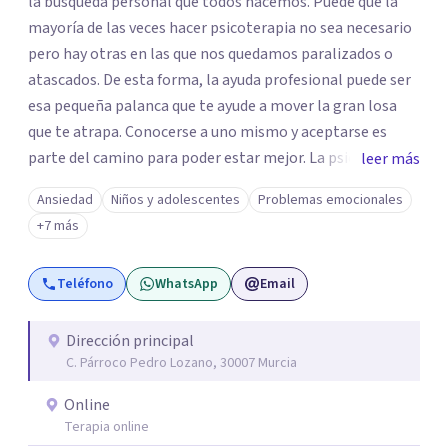
la búsqueda personal que todos hacemos. Puede que la
mayoría de las veces hacer psicoterapia no sea necesario
pero hay otras en las que nos quedamos paralizados o
atascados. De esta forma, la ayuda profesional puede ser
esa pequeña palanca que te ayude a mover la gran losa
que te atrapa. Conocerse a uno mismo y aceptarse es
parte del camino para poder estar mejor. La psicoterapia
leer más
es una forma de colaboración en donde diálogo, además
Ansiedad
Niños y adolescentes
Problemas emocionales
de la confianza y el apoyo, es el camino para poder
+7 más
identificar qué es lo que sucede, qué sentido tiene y cuales
son los pasos para el cambio. Además, creo que los
Teléfono
WhatsApp
Email
verdaderos cambios tienen que partir de uno mismo y mi
idea es poder acompañarte para que puedas tomar
aquellas decisiones en tu vida que te puedan llevar a estar
Dirección principal
C. Párroco Pedro Lozano, 30007 Murcia
mejor con lo que piensas y con lo que haces.
Online
Terapia online