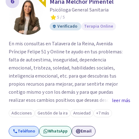
6
María Melchor Pimentel
Psicóloga General Sanitaria
5
/ 5
Verificado
Terapia Online
En mis consultas en Talavera de la Reina, Avenida
Príncipe Felipe 51 y Online te ayudo en tus problemas:
falta de autoestima, inseguridad, dependencia
emocional, tristeza, soledad, habilidades sociales,
inteligencia emocional, etc. para que descubras tus
propios recursos para mejorar, parar sentirte mejor
contigo mismo y con los demás y para que puedas
realizar esos cambios positivos que deseas desde hace
leer más
tiempo pero que no sabes cómo llevarlos a cabo. La
Adicciones
Gestión de la ira
Ansiedad
+7 más
primera visita informativa será al 50% y servirá para
conocernos, poder evaluar juntos tus dificultades y hablar
Teléfono
WhatsApp
Email
de un plan de ayuda. Con los datos que me ofrezcas, te