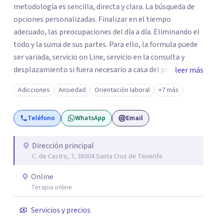
metodología es sencilla, directa y clara. La búsqueda de
opciones personalizadas. Finalizar en el tiempo
adecuado, las preocupaciones del día a día. Eliminando el
todo y la suma de sus partes. Para ello, la formula puede
ser variada, servicio on Line, servicio en la consulta y
desplazamiento si fuera necesario a casa del paciente.
leer más
Todos los caminos para una sola solucionar, erradicar en
Adicciones
Ansiedad
Orientación laboral
+7 más
el menor tiempo posible el estado de sufrimiento que
puedas estar padeciendo en este momento. Solo debes
Teléfono
WhatsApp
Email
decidir y actuar para cambiar el ritmo de tu vida. Ese es el
momento más importante, porque para llegar a la meta,
lo primero es dar el primer paso. El centro juvenal es
Dirección principal
C. de Castro, 7, 38004 Santa Cruz de Tenerife
personal, íntimo, cercano. Las herramientas que trabajo
son crecimiento personal y espiritual. EL CENTRO
Online
JUVENAL es especial porque se trata de que el paciente se
Terapia online
sienta cómodo y que la terapia te haga crecer como
persona, a parte de solucionar su problemática. Se puede
Servicios y precios