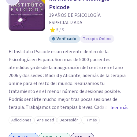
Psicode
19 AÑOS DE PSICOLOGÍA
ESPECIALIZADA
5
/ 5
Verificado
Terapia Online
El Instituto Psicode es un referente dentro de la
Psicología en España. Son mas de 5000 pacientes
atendidos ya desde la inauguración del centro en el año
2006 y dos sedes : Madrid y Alicante, además de la terapia
online para el resto del mundo. Realizamos tu
tratamiento en el menor número de sesiones posible.
Podrás sentirte mucho mejor tras pocas sesiones de
terapia. Trabajamos con terapias breves. Cada sesión de
leer más
terapia te resultará de utilidad y te ayudará a conseguir
Adicciones
Ansiedad
Depresión
+7 más
tus objetivos. Entre nuestras especialidades destaca la
terapia de pareja y sexual, así como el tratamiento de