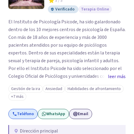
5
/ 5
Verificado
Terapia Online
El Instituto de Psicología Psicode, ha sido galardonado
dentro de los 10 mejores centros de psicología de España.
Con más de 18 años de experiencia y más de 3000
pacientes atendidos por su equipo de psicólogos
expertos. Dentro de sus especialidades están la terapia
sexual y terapia de pareja, psicología infantil y adultos.
Por ello el Instituto Psicode ha sido seleccionado por el
Colegio Oficial de Psicólogos y universidades como la
leer más
UNIR, Europea y la U. Nebrija para que colabore en la
Gestión de la ira
Ansiedad
Habilidades de afrontamiento
formación de psicólogos de máster y psicólogos
+7 más
colegiados. Están en continuo crecimiento. Actualmente
tiene sede en Madrid y Alicante.
Teléfono
WhatsApp
Email
Dirección principal