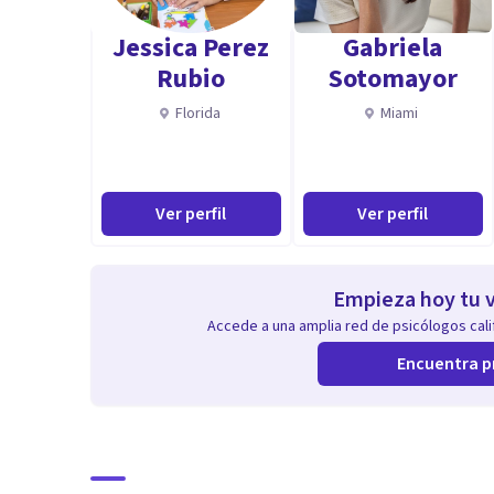
Jessica Perez
Gabriela
Rubio
Sotomayor
Florida
Miami
Ver perfil
Ver perfil
Empieza hoy tu v
Accede a una amplia red de psicólogos calif
Encuentra p