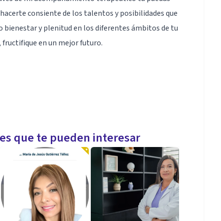
y hacerte consiente de los talentos y posibilidades que
o bienestar y plenitud en los diferentes ámbitos de tu
 fructifique en un mejor futuro.
les que te pueden interesar
ntrada en soluciones , atención a adultos y niños y
e .