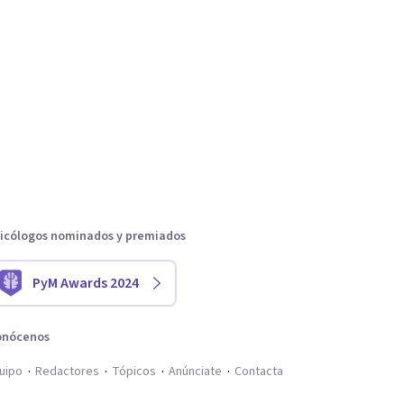
icólogos nominados y premiados
PyM Awards 2024
onócenos
uipo
Redactores
Tópicos
Anúnciate
Contacta