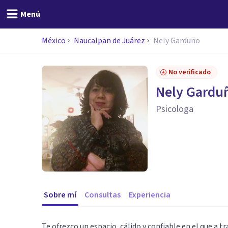
Menú
México
Naucalpan de Juárez
Nely Garduño
No verificado
Nely Gardu
Psicologa
Sobre mí
Consultas
Experiencia
Te ofrezco un espacio, cálido y confiable en el que a