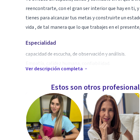
reencontrarte, con el gran ser interior que hay en ti, 
tienes para alcanzar tus metas y construirte un estad
vida , de tal manera que lo que trabajes en el presente,
Especialidad
capacidad de escucha, de observación y análisis.
Empatía, calidez humana, confiabilidad.
Ver descripción completa
Aptitudes
Estos son otros profesiona
Psicológica clinica, y educativa. Terapia sistémica, ce
adolescentes con problemas de conducta y aprendizaj
Niños con necesidades educativas especiales .