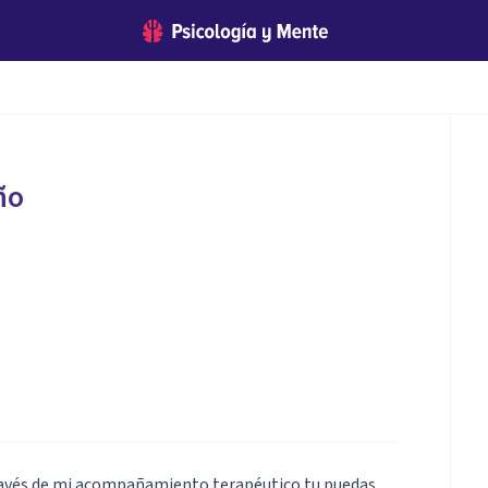
ño
 través de mi acompañamiento terapéutico tu puedas