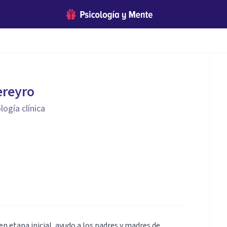
ereyro
logía clínica
en etapa inicial, ayudo a los padres y madres de