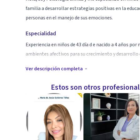
familia a desarrollar estrategias positivas en la educ
personas en el manejo de sus emociones.
Especialidad
Experiencia en niños de 43 día d e nacido a 4 años por 
ambientes afectivos para su crecimiento y desarrollo
Ver descripción completa
Aptitudes
Especialista en estimulación temprana, psicología p
Estos son otros profesiona