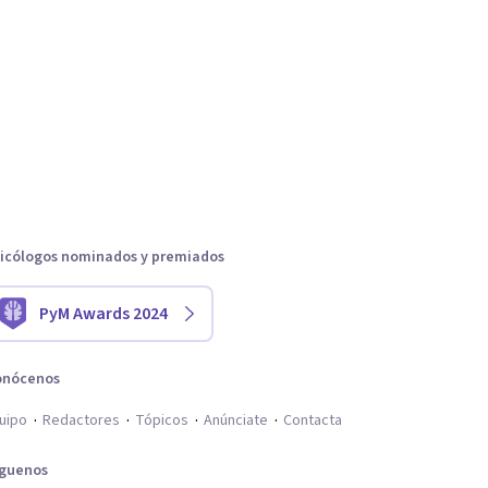
icólogos nominados y premiados
PyM Awards 2024
onócenos
uipo
Redactores
Tópicos
Anúnciate
Contacta
íguenos