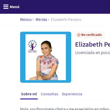
Menú
México
Mérida
Elizabeth Pereyro
No verificado
Elizabeth P
Licenciada en psico
Sobre mí
Consultas
Experiencia
Hola, soy Psicologia clínica y me especializo en niños 