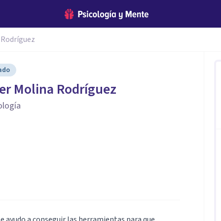
 Rodríguez
cado
er Molina Rodríguez
ología
 te ayudo a conseguir las herramientas para que