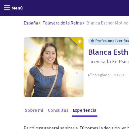
Menú
España
Talavera de la Reina
Blanca Esther Molina
Profesional verifi
Blanca Esth
Licenciada En Psic
Nº colegiado:
CM1781
Sobre mí
Consultas
Experiencia
Psicóloga general sanitaria. Tú tomas la decisión, yo