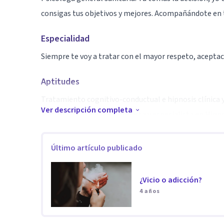
consigas tus objetivos y mejores. Acompañándote en t
Especialidad
Siempre te voy a tratar con el mayor respeto, aceptaci
Aptitudes
Tratamiento cognitivo-conductual e hipnosis clínica y
Ver descripción completa
Máster en Terapia de Conducta y especialista en Hipno
Como profesional me he formado con los mejores espec
Último artículo publicado
tratar con trastornos depresivos, de ansiedad, proble
comportamiento infantil. Desde la cercanía y aceptac
¿Vicio o adicción?
investigación y ciencia para comprender y promover c
4 años
como adolescentes y adultos.