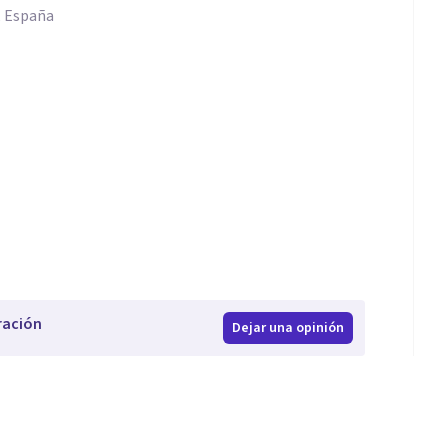
a, España
ración
Dejar una opinión