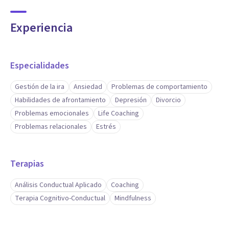
Psicología Social y del Trabajo
Experiencia
-- Máster en Modificación de Conducta
-- Máster en Psicología del Coaching
-- Máster en Prevención de Riesgos Laborales.
Especialidades
Gestión de la ira
Ansiedad
Problemas de comportamiento
Habilidades de afrontamiento
Depresión
Divorcio
Problemas emocionales
Life Coaching
Problemas relacionales
Estrés
Terapias
Análisis Conductual Aplicado
Coaching
Terapia Cognitivo-Conductual
Mindfulness