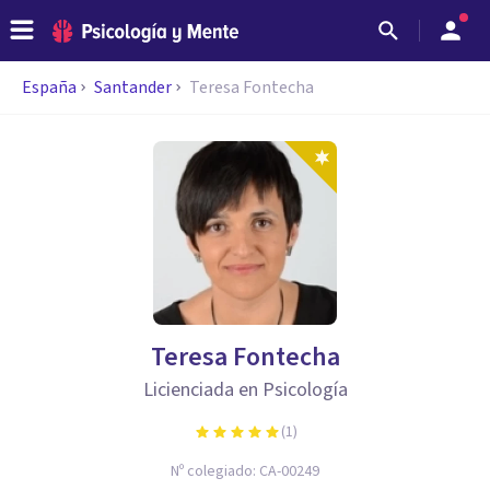
España
Santander
Teresa Fontecha
Teresa Fontecha
Licienciada en Psicología
(
1
)
Nº colegiado:
CA-00249