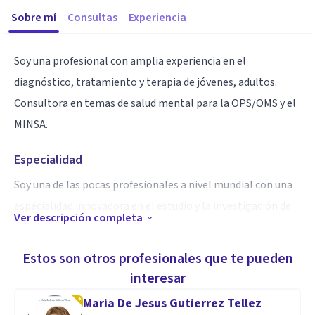
Sobre mí
Consultas
Experiencia
Soy una profesional con amplia experiencia en el
diagnóstico, tratamiento y terapia de jóvenes, adultos.
Consultora en temas de salud mental para la OPS/OMS y el
MINSA.
Especialidad
Soy una de las pocas profesionales a nivel mundial con una
especialidad innovadora en el estudio y la investigación de
Ver descripción completa
la Mente; así cómo en el análisis de las reacciones químicas
y la interpretación de la Conducta Dual que manifiesta la
Estos son otros profesionales que te pueden
persona cuando dice o escucha algo.
interesar
Maria De Jesus Gutierrez Tellez
Aptitudes