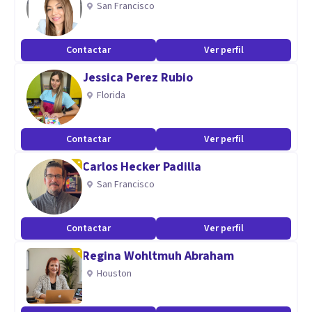
San Francisco
Soy psicóloga clínica, psicoterapeuta con especialidad en el
Método Identidad de la Mente y la Conducta Dual.
Contactar
Ver perfil
Jessica Perez Rubio
Florida
Contactar
Ver perfil
Carlos Hecker Padilla
San Francisco
Contactar
Ver perfil
Regina Wohltmuh Abraham
Houston