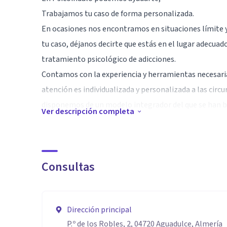
Trabajamos tu caso de forma personalizada.
En ocasiones nos encontramos en situaciones límite y n
tu caso, déjanos decirte que estás en el lugar adecuad
tratamiento psicológico de adicciones.
Contamos con la experiencia y herramientas necesari
atención es individualizada y personalizada a las circ
disponemos de un modelo integrador del que se han be
Ver descripción completa
años.
Especialidad
Contamos con 25 años acompañando a familias a super
Consultas
Aptitudes
Terapia de Psicología online, individual y familiar. Te
Dirección principal
psicoeducativos para familias.
P.º de los Robles, 2, 04720 Aguadulce, Almería