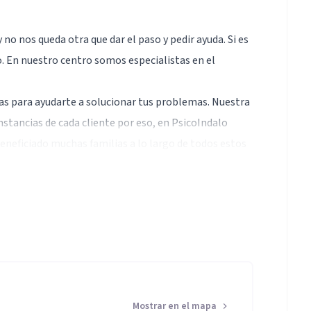
o nos queda otra que dar el paso y pedir ayuda. Si es
o. En nuestro centro somos especialistas en el
as para ayudarte a solucionar tus problemas. Nuestra
unstancias de cada cliente por eso, en PsicoIndalo
neficiado muchas familias a lo largo de todos estos
ar sus adicciones,
rapias grupales para adicciones, grupos
Mostrar en el mapa