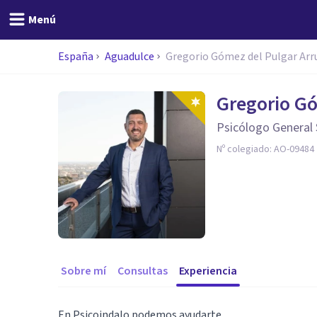
Menú
España
Aguadulce
Gregorio Gómez del Pulgar Arr
Gregorio Gó
Psicólogo General 
Nº colegiado:
AO-09484
Sobre mí
Consultas
Experiencia
En Psicoindalo podemos ayudarte,