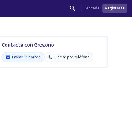
Accede
Regístrate
Contacta con Gregorio
Enviar un correo
Llamar por teléfono
Gregorio Gómez del Pulgar Arrufat
Enviar un correo
Llamar por teléfono