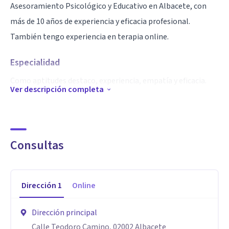
Asesoramiento Psicológico y Educativo en Albacete, con
más de 10 años de experiencia y eficacia profesional.
También tengo experiencia en terapia online.
Especialidad
Como aptitudes destaco, experiencia, empatía y eficacia.
Ver descripción completa
Aptitudes
Mi especialidad son los trastornos del estado de ánimo,
TOC ó los trastornos de ansiedad en el área clínica, así
Consultas
como las dificultades de aprendizaje como dislexia, TDAH y
bajo rendimiento escolar dentro del área de psicología
Dirección
1
Online
educativa y escolar.
También soy especialista en trastornos de la conducta.
Dirección principal
Calle Teodoro Camino, 02002 Albacete