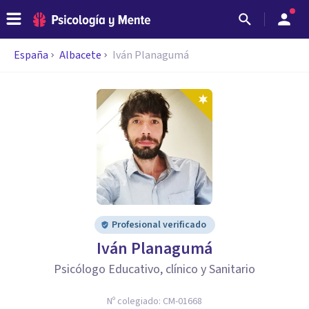
España
Albacete
Iván Planagumá
Profesional verificado
Iván Planagumá
Psicólogo Educativo, clínico y Sanitario
Nº colegiado:
CM-01668