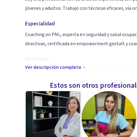
jóvenes y adultos. Trabajo con técnicas eficaces, vía on
Especialidad
Coaching en PNL, experta en seguridad y salud ocupac
directivas, certificada en empowerment gestalt y coac
Aptitudes
Ver descripción completa
Mis competencias son que además de psicóloga soy c
exámenes de grado, depresión y /o cualquier insatisf
Estos son otros profesiona
permitan ser mejores seres. Preparo también para entr
metas.