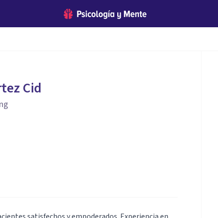
rtez Cid
ing
pacientes satisfechos y empoderados. Experiencia en