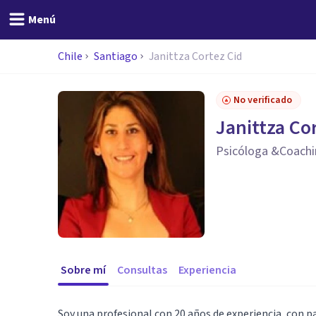
Menú
Chile
Santiago
Janittza Cortez Cid
No verificado
Janittza Co
Psicóloga &Coach
Sobre mí
Consultas
Experiencia
Soy una profesional con 20 años de experiencia, con 