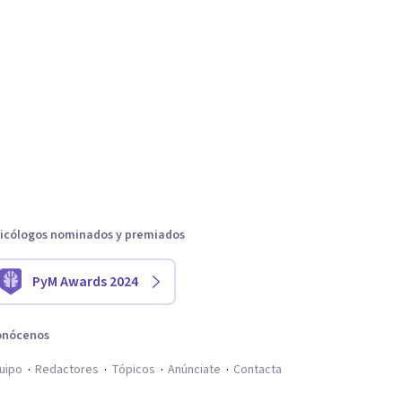
icólogos nominados y premiados
PyM Awards 2024
onócenos
uipo
Redactores
Tópicos
Anúnciate
Contacta