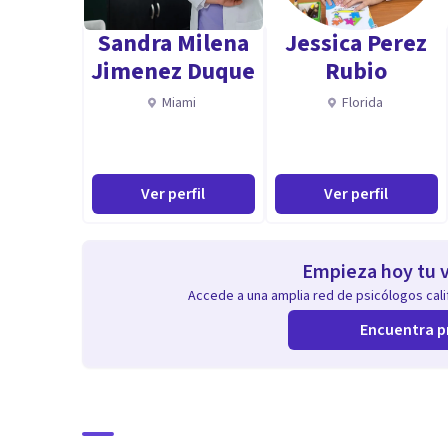
Sandra Milena
Jessica Perez
Jimenez Duque
Rubio
Miami
Florida
Ver perfil
Ver perfil
Empieza hoy tu v
Accede a una amplia red de psicólogos calif
Encuentra p