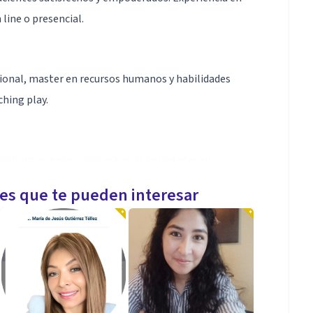
 line o presencial.
ional, master en recursos humanos y habilidades
hing play.
oaching, preparo para manejar ansiedades en
acción para generar personas con autoestimas que le
les que te pueden interesar
evistas laborales, ética, trabajo por objetivos y