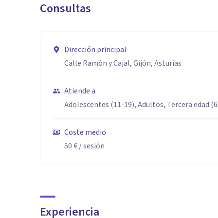
Consultas
trastornos psicológicos se expresan de la misma mane
el número e intensidad de los síntomas, el grado de im
Algunas de los servicios se centran en:
Dirección principal
- Trastornos de ansiedad.
Calle Ramón y Cajal, Gijón, Asturias
- Trastornos del estado de ánimo.
- Trastornos de alimentación.
Atiende a
- Trastornos de personalidad.
Adolescentes (11-19), Adultos, Tercera edad (
- Etc.
Coste medio
50 €
/ sesión
Experiencia