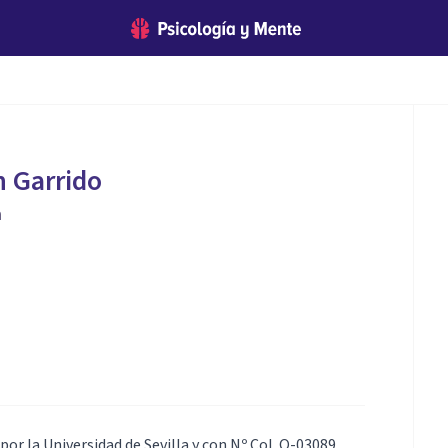
n Garrido
a
or la Universidad de Sevilla y con Nº Col. O-03089.