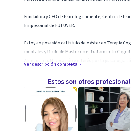
Fundadora y CEO de Psicológicamente, Centro de Psico
Empresarial de FUTUVER.
Estoy en posesión del título de Máster en Terapia Co
mentales y título de Máster en el tratamiento Cogni
Alimentaria. Mi vocación e interés por la psicología c
Ver descripción completa
continua, donde he profundizado en el estudio de la P
la Mentalización y Mindfulness.
Estos son otros profesiona
Mi experiencia clínica se ha desarrollado principalmen
Psicología de reconocido prestigio a nivel nacional. 
empresas de consultoría.
En el campo de la docencia, he sido profesora del Má