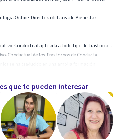
logía Online. Directora del área de Bienestar
gnitivo-Conductual aplicada a todo tipo de trastornos
tivo-Conductual de los Trastornos de Conducta
línica se ha traducido en una amplia formación
sicoterapia Integrativa de la Personalidad y basada en
les que te pueden interesar
te en Madrid y Asturias, en diversos Centros de
También he colaborado con unidades de psiquiatría y
ster en Terapia Cognitivo-Conductual del Centro de