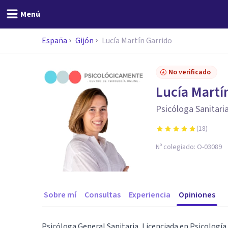
Menú
España
Gijón
Lucía Martín Garrido
No verificado
Lucía Martí
Psicóloga Sanitari
(
18
)
Nº colegiado:
O-03089
Sobre mí
Consultas
Experiencia
Opiniones
Psicóloga General Sanitaria, Licenciada en Psicología p