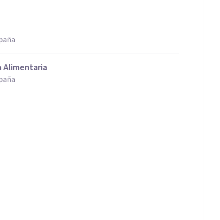
spaña
 Alimentaria
spaña