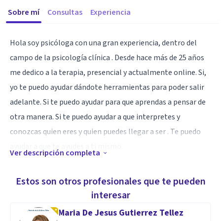
Sobre mí
Consultas
Experiencia
Hola soy psicóloga con una gran experiencia, dentro del
campo de la psicología clínica . Desde hace más de 25 años
me dedico a la terapia, presencial y actualmente online. Si,
yo te puedo ayudar dándote herramientas para poder salir
adelante. Si te puedo ayudar para que aprendas a pensar de
otra manera. Si te puedo ayudar a que interpretes y
conozcas quien eres y quien puedes llegar a ser . Te puedo
ayudar a que te ayudes a ti mismo.
Ver descripción completa
Contacta conmigo . La mejor inversión que se puede hacer
en la vida es invertir en uno mismo.
Estos son otros profesionales que te pueden
Desde 1995 trabajando con personas y con vidas, llenas de
interesar
problemas y dificultades, trabajando con seres humanos
Maria De Jesus Gutierrez Tellez
que por una razón u otra se sentían hundidos , con