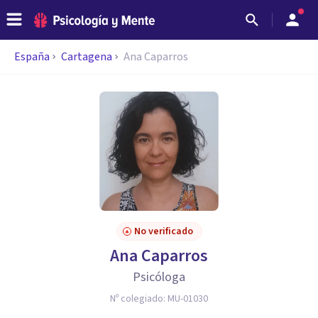
España
Cartagena
Ana Caparros
No verificado
Ana Caparros
Psicóloga
Nº colegiado:
MU-01030