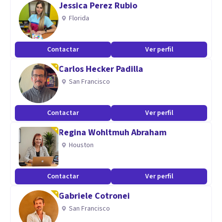
Jessica Perez Rubio
El modelo sistémico permite trabajar con las dificultades
Florida
de manera global.
Contactar
Ver perfil
Carlos Hecker Padilla
San Francisco
Contactar
Ver perfil
Regina Wohltmuh Abraham
Houston
Contactar
Ver perfil
Gabriele Cotronei
San Francisco