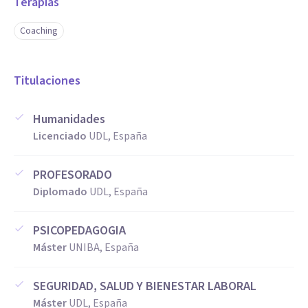
Motivación para cumplir objetivos.
Terapias
Autoestima.
Coaching
Propósito.
Productividad y Gestión del tiempo.
Titulaciones
Adaptación al cambio
Si eres Directivo y has descuidado la comunicación y
Humanidades
entendimiento con tus hijos.
Licenciado
UDL, España
Aptitudes
PROFESORADO
Liderazgo
Diplomado
UDL, España
Cohesión de Equipos
Decisiones Complejas
PSICOPEDAGOGIA
Máster
UNIBA, España
SEGURIDAD, SALUD Y BIENESTAR LABORAL
Máster
UDL, España