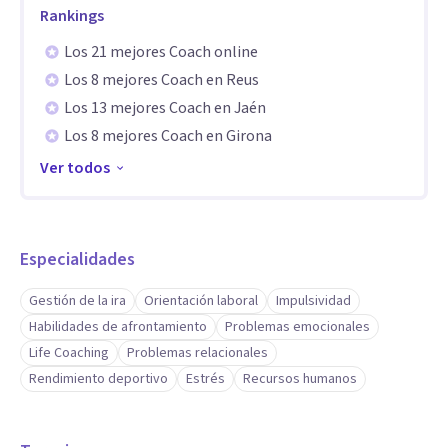
4. Edad, género o historia no importan. Lo que importa es tu
Rankings
deseo real de cambio. Cuando hay compromiso, el proceso
Los 21 mejores Coach online
funciona.
Los 8 mejores Coach en Reus
Los 13 mejores Coach en Jaén
5. ¿Necesitas medicación o terapia? Busca a un profesional
Los 8 mejores Coach en Girona
clínico.
Ver todos
¿Buscas foco, visión y transformación? Aquí tienes un
espacio seguro.
Especialidades
Trabajemos juntos.
Gestión de la ira
Orientación laboral
Impulsividad
Especialidad
Habilidades de afrontamiento
Problemas emocionales
Life Coaching
Problemas relacionales
Liderazgo.
Rendimiento deportivo
Estrés
Recursos humanos
Cohesión de Equipos.
Bienestar Emocional.