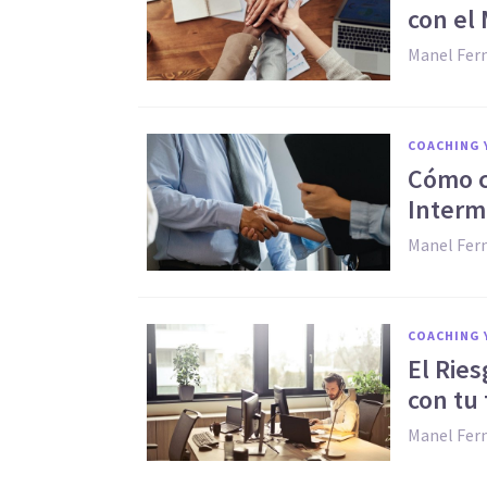
con el
Manel Fer
COACHING 
Cómo c
Interm
Manel Fer
COACHING 
El Rie
con tu 
Manel Fer