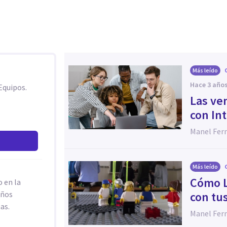
Más leído
hace 3 año
Equipos.
Las ve
con In
Manel Fer
Más leído
Cómo L
 en la
años
con tu
as.
Manel Fer