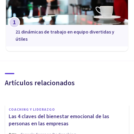
1
21 dinámicas de trabajo en equipo divertidas y
útiles
COACHING Y LIDERAZGO
¿Por qué elegir un Life Coach?
7 razones de peso
Artículos relacionados
Margarita Coca
COACHING Y LIDERAZGO
Las 4 claves del bienestar emocional de las
personas en las empresas