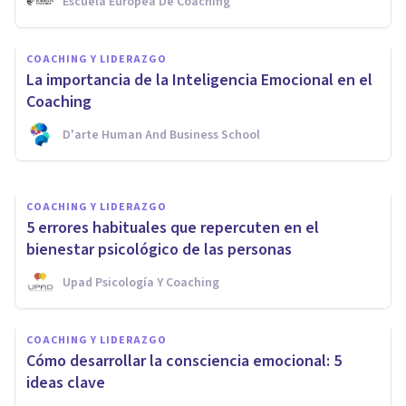
Escuela Europea De Coaching
COACHING Y LIDERAZGO
¿Por qué la Inteligencia
COACHING Y LIDERAZGO
Emocional es clave en el
La importancia de la Inteligencia Emocional en el
Coaching?
Coaching
D'arte Human And Business School
Escuela Mediterránea De Psicología
COACHING Y LIDERAZGO
5 errores habituales que repercuten en el
bienestar psicológico de las personas
Upad Psicología Y Coaching
COACHING Y LIDERAZGO
Cómo desarrollar la consciencia emocional: 5
ideas clave