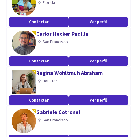
Florida
La especialidad es en logoterapia y la maestría es en
psicoterapia psicoanalítica, así como también he realizado
Contactar
Ver perfil
diplomados y cursos en terapia de pareja .
Carlos Hecker Padilla
San Francisco
Contactar
Ver perfil
Regina Wohltmuh Abraham
Houston
Contactar
Ver perfil
Gabriele Cotronei
San Francisco