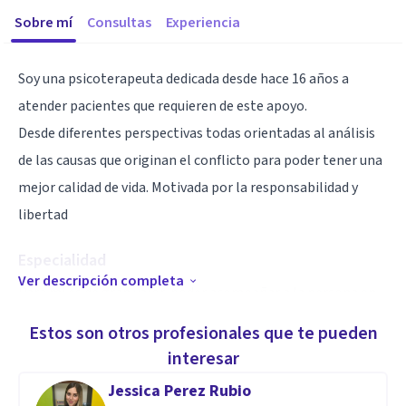
Sobre mí
Consultas
Experiencia
Soy una psicoterapeuta dedicada desde hace 16 años a
atender pacientes que requieren de este apoyo.
Desde diferentes perspectivas todas orientadas al análisis
de las causas que originan el conflicto para poder tener una
mejor calidad de vida. Motivada por la responsabilidad y
libertad
Especialidad
Ver descripción completa
Para mi es de gran valor, poder acompañar a la persona en
su proceso, que sienta empatía y comprensión.ante las
Estos son otros profesionales que te pueden
diversas situaciones de vida por las que atraviesa
interesar
Jessica Perez Rubio
Aptitudes