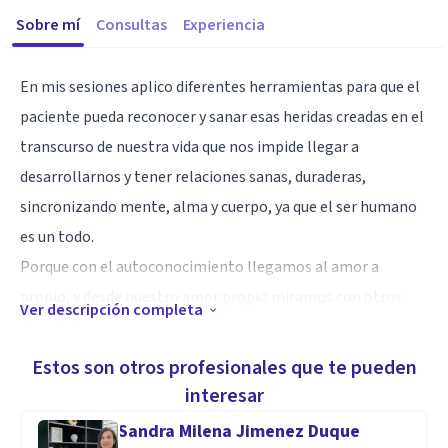
Sobre mí
Consultas
Experiencia
En mis sesiones aplico diferentes herramientas para que el
paciente pueda reconocer y sanar esas heridas creadas en el
transcurso de nuestra vida que nos impide llegar a
desarrollarnos y tener relaciones sanas, duraderas,
sincronizando mente, alma y cuerpo, ya que el ser humano
es un todo.
Porque con el autoconocimiento llegamos al amor a
propio, y desde nuestro amor propio miramos con otros
Ver descripción completa
ojos al otro.
Estos son otros profesionales que te pueden
Especialidad
interesar
Especialista en Terapia cognitivo conductual, coaching
Sandra Milena Jimenez Duque
antropologico, terapias vivenciales, patrones de