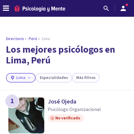
Directorio
Perú
Lima
Los mejores psicólogos en
Lima, Perú
Lima
Especialidades
Más filtros
1
José Ojeda
ENCONTRAR MI TERAPEUTA
Psicólogo Organizacional
¿Necesitas ayuda para encontrar el
No verificado
psicólogo adecuado?
Responde a unas breves preguntas y te ofreceremos