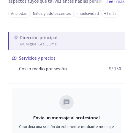
aspectos tuyos que tal vez antes habías pensado.
leer más
Reconocer tus emociones, nombrarlas y expresarlas
Ansiedad
Niños y adolescentes
Impulsividad
+7 más
libremente en un espacio seguro. Actualmente atiendo
presencialmente en consultorio privado y virtualmente.
Dirección principal
Av. Miguel Grau, Lima
Servicios y precios
Costo medio por sesión
S/ 150
Envía un mensaje al profesional
Coordina una sesión directamente mediante mensaje