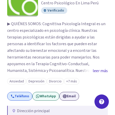
Centro Psicológico En Lima Perú
Verificado
▶ QUIÉNES SOMOS: Cognittiva Psicología Integral es un
centro especializado en psicología clínica. Nuestras
terapias psicológicas están dirigidas a ayudar a las
personas a identificar los factores que pueden estar
afectando su bienestar emocional y a encontrar las
herramientas necesarias para poder manejarlos. Nos
apoyamos en la Terapia Cognitivo-Conductual,
Humanista, Sistémica y Psicoanalítica. Nuestros
leer más
profesionales tienen una sólida formación y experiencia.
Ansiedad
Depresión
Divorcio
+7 más
Resaltamos que nuestro trabajo es personalizado; es
decir las estrategias de intervención que utilizamos son
Teléfono
WhatsApp
Email
diseñadas para resolver la problemática de cada uno de
nuestros pacientes de manera individual. Nuestros
psicólogos y psicólogas tienen una formación sólida con
Dirección principal