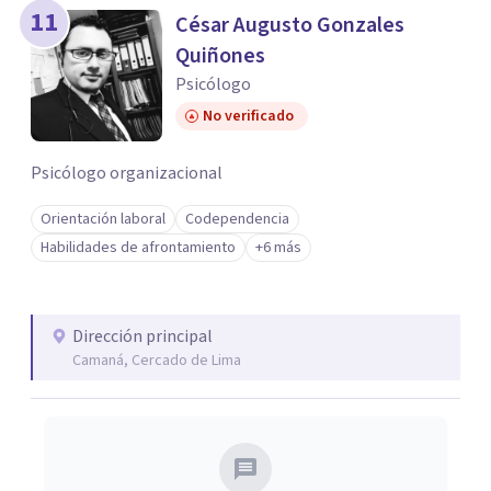
11
César Augusto Gonzales
Quiñones
Psicólogo
No verificado
Psicólogo organizacional
Orientación laboral
Codependencia
Habilidades de afrontamiento
+6 más
Dirección principal
Camaná, Cercado de Lima