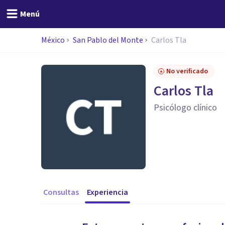
Menú
México
San Pablo del Monte
Carlos Tla
No verificado
Carlos Tla
Psicólogo clínico
Consultas
Experiencia