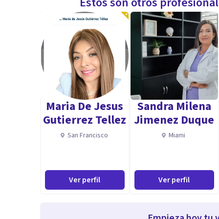
Estos son otros profesiona
Maria De Jesus
Sandra Milena
Gutierrez Tellez
Jimenez Duque
San Francisco
Miami
Ver perfil
Ver perfil
Empieza hoy tu v