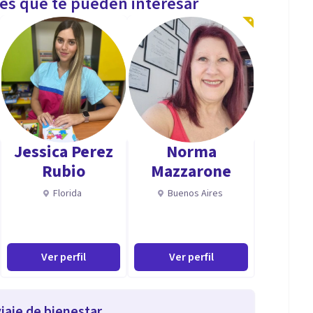
les que te pueden interesar
Jessica Perez
Norma
Rubio
Mazzarone
Florida
Buenos Aires
Ver perfil
Ver perfil
iaje de bienestar