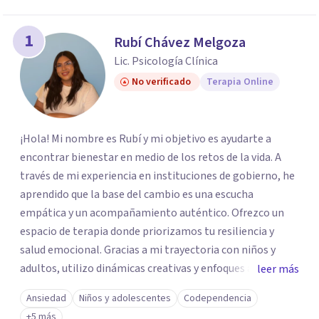
1
Rubí Chávez Melgoza
Lic. Psicología Clínica
No verificado
Terapia Online
¡Hola! Mi nombre es Rubí y mi objetivo es ayudarte a
encontrar bienestar en medio de los retos de la vida. A
través de mi experiencia en instituciones de gobierno, he
aprendido que la base del cambio es una escucha
empática y un acompañamiento auténtico. ​Ofrezco un
espacio de terapia donde priorizamos tu resiliencia y
salud emocional. Gracias a mi trayectoria con niños y
adultos, utilizo dinámicas creativas y enfoques adaptados
leer más
a tus necesidades específicas. Estoy aquí para escucharte
Ansiedad
Niños y adolescentes
Codependencia
y brindarte las herramientas necesarias para fortalecer
+5 más