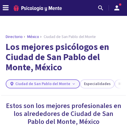
Directorio
México
Ciudad de San Pablo del Monte
ENCONTRAR MI TERAPEUTA
¿Necesitas ayuda para encontrar el
Los mejores psicólogos en
psicólogo adecuado?
Ciudad de San Pablo del
Responde a unas breves preguntas y te ofreceremos
Monte, México
los profesionales que más se ajustan a tus
necesidades.
Responder cuestionario
Ciudad de San Pablo del Monte
Especialidades
Más f
Estos son los mejores profesionales en
los alrededores de
Ciudad de San
Pablo del Monte
,
México