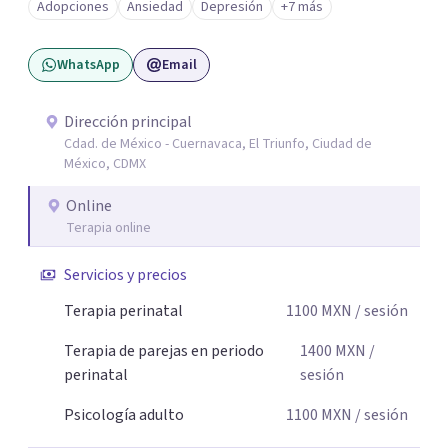
Adopciones
Ansiedad
Depresión
+7 más
Mi enfoque se basa en la escucha empática, el respeto por
la historia de cada persona y el trabajo conjunto para
WhatsApp
Email
desarrollar herramientas que favorezcan el bienestar
emocional y una mejor calidad de vida. Creo firmemente
que buscar ayuda psicológica es un acto de valentía y
Dirección principal
Cdad. de México - Cuernavaca, El Triunfo, Ciudad de
autocuidado. Mi objetivo es acompañarte para que puedas
México, CDMX
comprender mejor lo que estás viviendo, fortalecer tus
recursos personales y construir una vida más plena y
Online
congruente con tus necesidades y valores.
Terapia online
Servicios y precios
Terapia perinatal
1100
MXN
/ sesión
Terapia de parejas en periodo
1400
MXN
/
perinatal
sesión
Psicología adulto
1100
MXN
/ sesión