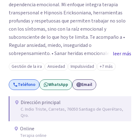
dependencia emocional. Mi enfoque integra terapia
transpersonal e Hipnosis Ericksoniana, herramientas
profundas y respetuosas que permiten trabajar no solo
con los síntomas, sino con la raíz emocional y
subconsciente de lo que hoy te limita. Te acompaño a •
Regular ansiedad, miedo, inseguridad o
sobrepensamiento. • Sanar heridas emocionales y
leer más
fortalecer tu autoestima. . Comprender por qué repites
Gestión de la ira
Ansiedad
Impulsividad
+7 más
ciertos patrones o emociones. Puedes superar lo que te
preocupa y lograr tus objetivos más pronto de lo que
Teléfono
WhatsApp
Email
imaginas. Contáctame por Wahtsapp. Puedo ayudarte.
Dirección principal
C. Indio Triste, Carretas, 76050 Santiago de Querétaro,
Qro.
Online
Terapia online