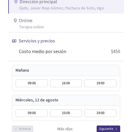
que el proceso terapéutico tenga sentido. Trabajo
Dirección principal
Ejido, Javier Rojo Gómez, Pachuca de Soto, Hgo.
especialmente con procesos de duelo Y psicooncología,
ofreciendo un espacio cercano, humano y libre de juicios.
Online
Si tú o algún familiar están atravesando un proceso
Terapia online
relacionado con cáncer, puedes escribirme por WhatsApp
para agendar una primera sesión gratuita. Y si estás
Servicios y precios
pasando por un momento difícil y necesitas hablar con
Costo medio por sesión
$450
alguien, también puedes contactarme: la primera
conversación no tiene costo.
Mañana
09:00
16:00
19:00
Miércoles, 12 de agosto
09:00
10:00
19:00
Más días
Anterior
Siguiente