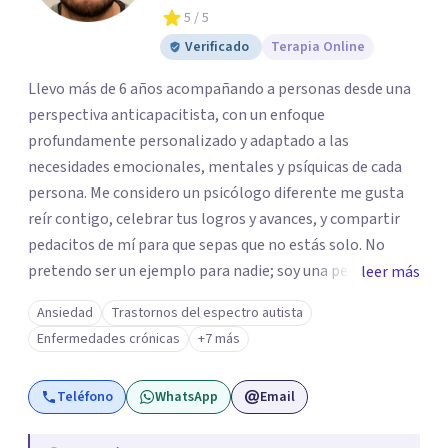
5
/ 5
Verificado
Terapia Online
Llevo más de 6 años acompañando a personas desde una
perspectiva anticapacitista, con un enfoque
profundamente personalizado y adaptado a las
necesidades emocionales, mentales y psíquicas de cada
persona. Me considero un psicólogo diferente me gusta
reír contigo, celebrar tus logros y avances, y compartir
pedacitos de mí para que sepas que no estás solo. No
pretendo ser un ejemplo para nadie; soy una persona que
leer más
también sufre, llora, ríe y grita. Para mí, tu salud, tu paz y
Ansiedad
Trastornos del espectro autista
tu tranquilidad siempre estarán por encima de lo
Enfermedades crónicas
+7 más
económico. A lo largo de mi camino he cuestionado
muchas de las reglas rígidas que aprendí en la formación
Teléfono
WhatsApp
Email
tradicional, porque creo que antes que las técnicas se
necesita humanidad, presencia y una conexión real para