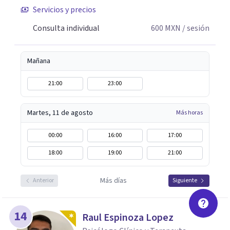
Servicios y precios
ellos: Abordaje Psicológico del Duelo Infantil, El objeto
del fantasma y transferencia; Narcisismo, del mito a la
Consulta individual
600
MXN
/ sesión
Psicopatología; duelo y separación. Siempre abierta a
escucharte.
Mañana
21:00
23:00
Martes, 11 de agosto
Más horas
00:00
16:00
17:00
18:00
19:00
21:00
Más días
Anterior
Siguiente
14
Raul Espinoza Lopez