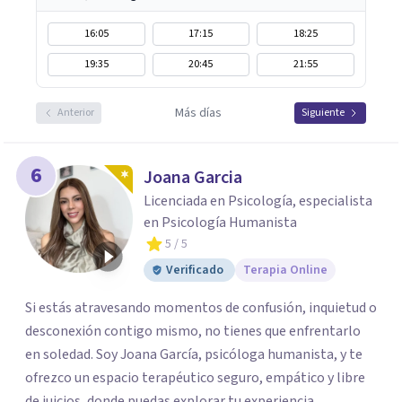
16:05
17:15
18:25
19:35
20:45
21:55
Más días
Anterior
Siguiente
6
Joana Garcia
Licenciada en Psicología, especialista
en Psicología Humanista
5
/ 5
Verificado
Terapia Online
Si estás atravesando momentos de confusión, inquietud o
desconexión contigo mismo, no tienes que enfrentarlo
en soledad. Soy Joana García, psicóloga humanista, y te
ofrezco un espacio terapéutico seguro, empático y libre
de juicios, donde puedas explorar tu experiencia,