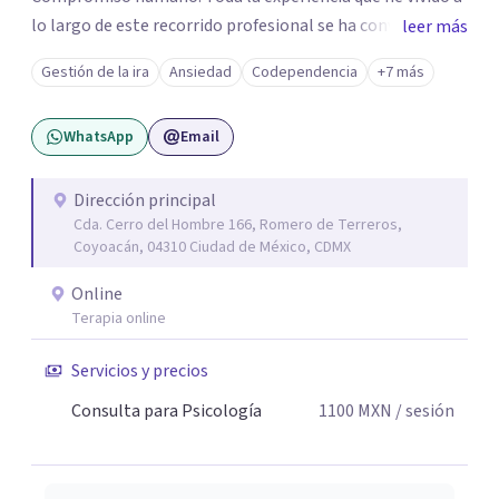
lo largo de este recorrido profesional se ha convertido en
leer más
una forma de vida congruente y satisfactoria en mi, por la
Gestión de la ira
Ansiedad
Codependencia
+7 más
certeza de quien soy y de mis objetivos, que me han dado
el mando de mi existencia y este es mi objetivo para mis
WhatsApp
Email
pacientes en un ambiente de compresión y
descubrimientos de si mismos.
Dirección principal
Cda. Cerro del Hombre 166, Romero de Terreros,
Coyoacán, 04310 Ciudad de México, CDMX
Online
Terapia online
Servicios y precios
Consulta para Psicología
1100
MXN
/ sesión