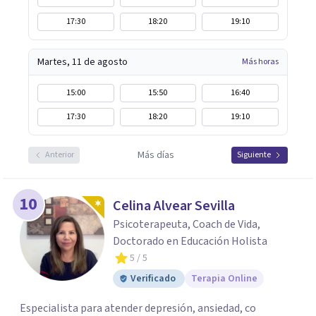
17:30
18:20
19:10
Martes, 11 de agosto
Más horas
15:00
15:50
16:40
17:30
18:20
19:10
Más días
Anterior
Siguiente
10
Celina Alvear Sevilla
Psicoterapeuta, Coach de Vida,
Doctorado en Educación Holista
5
/ 5
Verificado
Terapia Online
Especialista para atender depresión, ansiedad, co