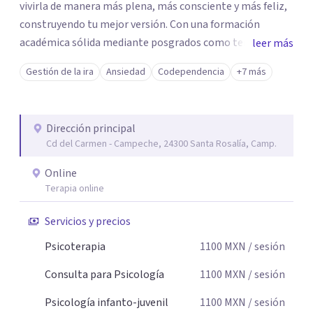
vivirla de manera más plena, más consciente y más feliz,
construyendo tu mejor versión. Con una formación
académica sólida mediante posgrados como terapeuta
leer más
breve, familiar e infantil, así como con respaldo
Gestión de la ira
Ansiedad
Codependencia
+7 más
profesional y experiencia clínica de más de 26 años y
personal te acompaño en el proceso con empatía
auténtica y comunicación clara y directa para darte
Dirección principal
seguridad emocional y una dirección firme de tu proceso
Cd del Carmen - Campeche, 24300 Santa Rosalía, Camp.
de cambio.
Online
Terapia online
Servicios y precios
Psicoterapia
1100
MXN
/ sesión
Consulta para Psicología
1100
MXN
/ sesión
Psicología infanto-juvenil
1100
MXN
/ sesión