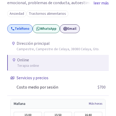
emocional, problemas de conducta, autoestima y
leer más
desarrollo de habilidades sociales y emocionales en
Ansiedad
Trastornos alimentarios
población infantil y juvenil. Me mantengo en constante
formación y actualización para brindar el
Teléfono
WhatsApp
Email
acompañamiento más efectivo a cada persona. Ofrezco
un espacio de apoyo, educación sobre salud mental y
alimentación consciente, adaptado a las necesidades de
Dirección principal
Campestre, Campestre de Celaya, 38080 Celaya, Gto.
cada paciente y su familia. Atiendo de forma online.
Puedes reservar tu primera sesión directamente desde mi
Online
perfil.
Terapia online
Servicios y precios
Costo medio por sesión
$700
Mañana
Más horas
15:00
15:50
16:40