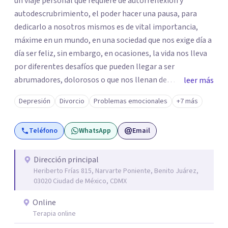
un viaje personal que requiere de autorreflexión y
autodescrubrimiento, el poder hacer una pausa, para
dedicarlo a nosotros mismos es de vital importancia,
máxime en un mundo, en una sociedad que nos exige día a
día ser feliz, sin embargo, en ocasiones, la vida nos lleva
por diferentes desafíos que pueden llegar a ser
abrumadores, dolorosos o que nos llenan de
leer más
preocupación al momento de tratar de resolverlos. Si
Depresión
Divorcio
Problemas emocionales
+7 más
sientes que estos desafíos, dificultan tu vida, te invito a
que exploremos juntos las situaciones que estás viviendo
Teléfono
WhatsApp
Email
en un espacio seguro, respetuoso, confiable y
confidencial para ti. Soy Maestra en Psicoanálisis,
egresada de Dimensión Psicoanalítica, Licenciada en
Dirección principal
Heriberto Frías 815, Narvarte Poniente, Benito Juárez,
Psicología por la UVM y Licenciada en Trabajo Social por
03020 Ciudad de México, CDMX
la UNAM. Cuento con los siguientes diplomados:
Introducción a la Lectura de Lacan: del sujeto al parletrè y
Online
Principales aportaciones al psicoanálisis con niños y
Terapia online
adolescentes. Además de varios cursos y talleres, entre