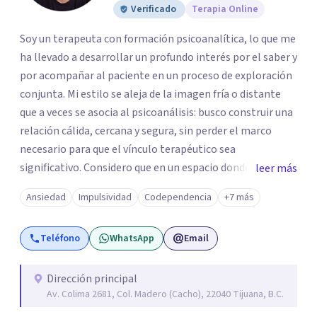
Verificado
Terapia Online
Soy un terapeuta con formación psicoanalítica, lo que me
ha llevado a desarrollar un profundo interés por el saber y
por acompañar al paciente en un proceso de exploración
conjunta. Mi estilo se aleja de la imagen fría o distante
que a veces se asocia al psicoanálisis: busco construir una
relación cálida, cercana y segura, sin perder el marco
necesario para que el vínculo terapéutico sea
significativo. Considero que en un espacio donde uno
leer más
puede sentirse acompañado y escuchado, es posible
Ansiedad
Impulsividad
Codependencia
+7 más
mirar con honestidad cómo nos vinculamos afuera, qué se
repite, qué duele, y qué puede transformarse. En mi
Teléfono
WhatsApp
Email
consultorio hay lugar para todo: risas, tristezas, enojos y
silencios; cada emoción tiene sentido y merece ser
escuchada. Si pudiste conectar con algo de esto,
Dirección principal
Av. Colima 2681, Col. Madero (Cacho), 22040 Tijuana, B.C.
mándame un mensaje y comencemos juntos a trabajar en
eso que has dejado de lado.