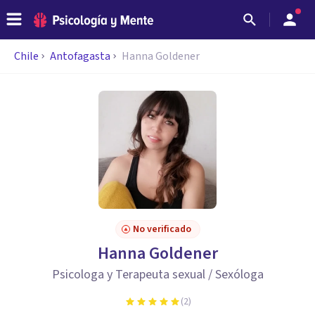
Chile
Antofagasta
Hanna Goldener
No verificado
Hanna Goldener
Psicologa y Terapeuta sexual / Sexóloga
(
2
)