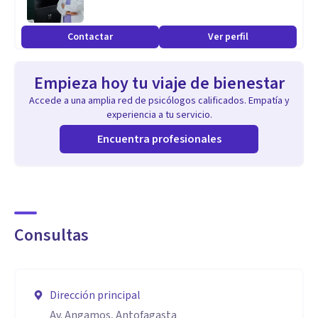
- Educación sexual
- Autoestima
Contactar
Ver perfil
- Autoconocimiento sexual
- Ansiedad asociada al sexo
Empieza hoy tu viaje de bienestar
- Acompañamiento a padres en psicoeducación sexual
Accede a una amplia red de psicólogos calificados. Empatía y
- Etc.
experiencia a tu servicio.
Encuentra profesionales
Dependiendo de la necesidad del proceso, las sesiones
pueden ser individuales o en pareja.
Consultas
Dirección principal
Av. Angamos, Antofagasta