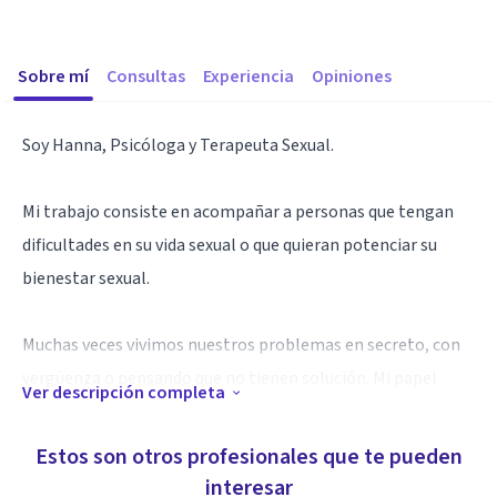
Sobre mí
Consultas
Experiencia
Opiniones
Soy Hanna, Psicóloga y Terapeuta Sexual.
Mi trabajo consiste en acompañar a personas que tengan
dificultades en su vida sexual o que quieran potenciar su
bienestar sexual.
Muchas veces vivimos nuestros problemas en secreto, con
vergüenza o pensando que no tienen solución. Mi papel
Ver descripción completa
entonces, va a ser acompañarte para que no te sientas
sola/o y logres volver a conectar con tu placer sexual.
Estos son otros profesionales que te pueden
interesar