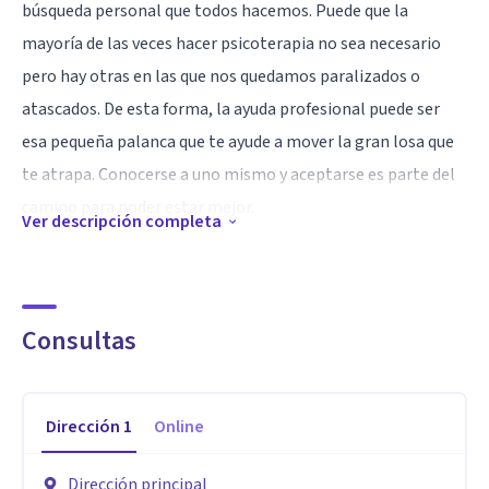
búsqueda personal que todos hacemos. Puede que la
mayoría de las veces hacer psicoterapia no sea necesario
pero hay otras en las que nos quedamos paralizados o
atascados. De esta forma, la ayuda profesional puede ser
esa pequeña palanca que te ayude a mover la gran losa que
te atrapa. Conocerse a uno mismo y aceptarse es parte del
camino para poder estar mejor.
Ver descripción completa
La psicoterapia es una forma de colaboración en donde
diálogo, además de la confianza y el apoyo, es el camino
Consultas
para poder identificar qué es lo que sucede, qué sentido
tiene y cuales son los pasos para el cambio.
Dirección
1
Online
Además, creo que los verdaderos cambios tienen que partir
de uno mismo y mi idea es poder acompañarte para que
Dirección principal