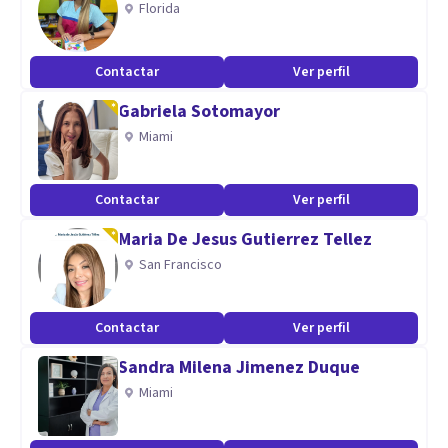
Florida
Aptitudes
Me especializo en ayudar, guiar y apoyar en el seguimiento
Contactar
Ver perfil
de tu emprendimiento y a su vez en mantener tu salud
Gabriela Sotomayor
mental en el proceso.
Miami
Contactar
Ver perfil
Maria De Jesus Gutierrez Tellez
San Francisco
Contactar
Ver perfil
Sandra Milena Jimenez Duque
Miami