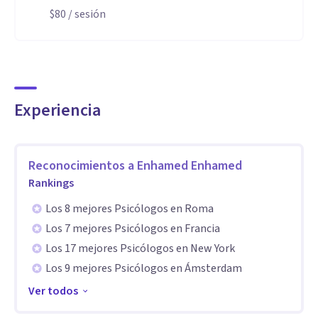
dimensión más amplia
$80
/ sesión
Aptitudes
Soy experto en resiliencia aplicada a la vida y al rendimiento
deportivo. Pero también estoy especializado en
Experiencia
entrenamiento psicológico orientado a la depresión, la
ansiedad, terapia de parejas y autoestima. Trabajo desde el
enfoque cognitivo conductual, 3ª generación y los últimos
Reconocimientos a
Enhamed Enhamed
avances en psicología positiva. Porque la psicología no solo
Rankings
tiene que solucionar problemas sino ayudarnos a tener una
Los 8 mejores Psicólogos en Roma
mejor calidad de vida
Los 7 mejores Psicólogos en Francia
Los 17 mejores Psicólogos en New York
Los 9 mejores Psicólogos en Ámsterdam
Ver todos