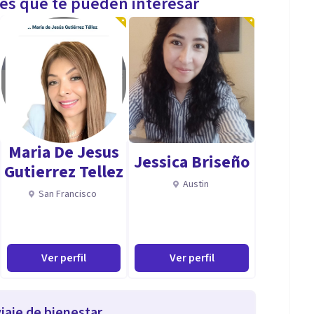
les que te pueden interesar
Maria De Jesus
Jessica Briseño
Gutierrez Tellez
Austin
San Francisco
Ver perfil
Ver perfil
iaje de bienestar