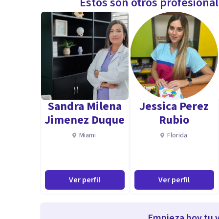
Estos son otros profesiona
Sandra Milena
Jessica Perez
Jimenez Duque
Rubio
Miami
Florida
Ver perfil
Ver perfil
Empieza hoy tu v