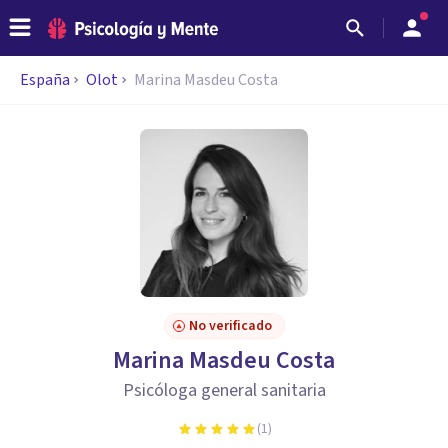
España
Olot
Marina Masdeu Costa
No verificado
Marina Masdeu Costa
Psicóloga general sanitaria
(
1
)