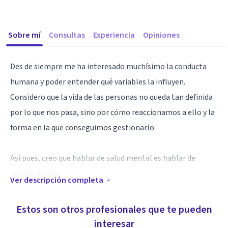
Sobre mí
Consultas
Experiencia
Opiniones
Des de siempre me ha interesado muchísimo la conducta
humana y poder entender qué variables la influyen.
Considero que la vida de las personas no queda tan definida
por lo que nos pasa, sino por cómo reaccionamos a ello y la
forma en la que conseguimos gestionarlo.
Así pues, creo que hablar de salud mental es hablar de
calidad de vida.
Ver descripción completa
Estudié psicología, con mención en psicología clínica, en la
Estos son otros profesionales que te pueden
Universidad de Barcelona y posteriormente cursé el Máster
interesar