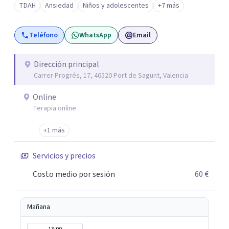
TDAH
Ansiedad
Niños y adolescentes
+7 más
que han reafirmado mi verdadera vocación: acompañar a
familias y adolescentes en sus momentos más cruciales,
Teléfono
WhatsApp
Email
guiándolos hacia relaciones más saludables y un
desarrollo personal integral.
Dirección principal
Carrer Progrés, 17, 46520 Port de Sagunt, Valencia
Online
Terapia online
+1 más
Servicios y precios
Costo medio por sesión
60 €
Mañana