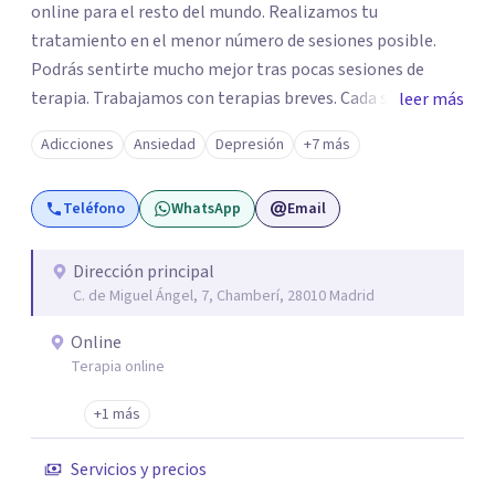
online para el resto del mundo. Realizamos tu
tratamiento en el menor número de sesiones posible.
Podrás sentirte mucho mejor tras pocas sesiones de
terapia. Trabajamos con terapias breves. Cada sesión de
leer más
terapia te resultará de utilidad y te ayudará a conseguir
Adicciones
Ansiedad
Depresión
+7 más
tus objetivos. Entre nuestras especialidades destaca la
terapia de pareja y sexual, así como el tratamiento de
Teléfono
WhatsApp
Email
problemas emocionales, obsesiones, ansiedad , estrés,
duelos, insomnio y depresión, entre otros. Contamos
además con un servicio de hipnosis regresiva para el
Dirección principal
C. de Miguel Ángel, 7, Chamberí, 28010 Madrid
trabajo de "Terapia del Alma".
Online
Terapia online
+1 más
Servicios y precios