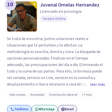
10
Juvenal Ornelas Hernandez
Licenciado en psicologia
Terapia Online
Se trata de encontrar juntos soluciones reales a
situaciones que te perturban y te afectan. La
metodología es sencilla, directa y clara. La búsqueda de
opciones personalizadas. Finalizar en el tiempo
adecuado, las preocupaciones del día a día. Eliminando el
todo y la suma de sus partes. Para ello, la formula puede
ser variada, servicio on Line, servicio en la consulta y
desplazamiento si fuera necesario a casa del paciente.
leer más
Todos los caminos para una sola solucionar, erradicar en
Adicciones
Ansiedad
Orientación laboral
+7 más
el menor tiempo posible el estado de sufrimiento que
puedas estar padeciendo en este momento. Solo debes
Teléfono
WhatsApp
Email
decidir y actuar para cambiar el ritmo de tu vida. Ese es el