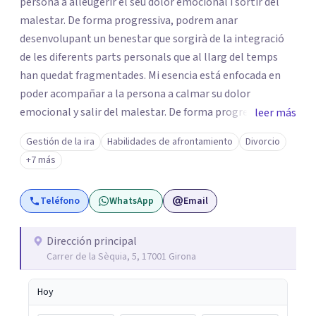
persona a alleugerir el seu dolor emocional i sortir del
malestar. De forma progressiva, podrem anar
desenvolupant un benestar que sorgirà de la integració
de les diferents parts personals que al llarg del temps
han quedat fragmentades. Mi esencia está enfocada en
poder acompañar a la persona a calmar su dolor
emocional y salir del malestar. De forma progresiva,
leer más
podremos ir desarrollando un bienestar que surgirá de la
Gestión de la ira
Habilidades de afrontamiento
Divorcio
integración de las diferentes partes de la persona que a lo
+7 más
largo del tiempo han quedado fragmentadas.
Teléfono
WhatsApp
Email
Dirección principal
Carrer de la Sèquia, 5, 17001 Girona
Hoy