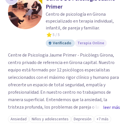
Primer
Centro de psicología en Girona
especializado en terapia individual,
infantil, de pareja y familiar.
5
/ 5
Verificado
Terapia Online
Centre de Psicologia Jaume Primer - Psicòlegs Girona,
centro privado de referencia en Girona capital. Nuestro
equipo está formado por 12 psicólogos especialistas
seleccionados con el máximo rigor clínico y humano para
ofrecerte un espacio de total seguridad, empatía y
profesionalidad. En nuestro centro no trabajamos de
manera superficial. Entendemos que la ansiedad, la
tristeza profunda, los problemas de pareja o las
leer más
dificultades de regulación emocional son solo la "punta
Ansiedad
Niños y adolescentes
Depresión
+7 más
del iceberg" de heridas, necesidades o patrones que piden