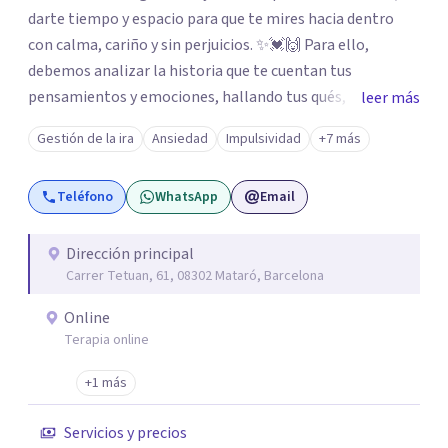
darte tiempo y espacio para que te mires hacia dentro
con calma, cariño y sin perjuicios. ✨💓🙌 Para ello,
debemos analizar la historia que te cuentan tus
pensamientos y emociones, hallando tus qués, tus
leer más
cómos, tus porqués, tus cuándos y tus dóndes a lo largo
Gestión de la ira
Ansiedad
Impulsividad
+7 más
de tu vida. Así, podrás desenredar el lío que es vivir, podrás
aceptar quien eres: un ser humano que siente, que piensa
Teléfono
WhatsApp
Email
y que hace; un ser que se contradice, que tiene dudas y que
se equivoca. Y eso es natural y sano.🫀+🧠 =💝
Dirección principal
Carrer Tetuan, 61, 08302 Mataró, Barcelona
Online
Terapia online
+1 más
Servicios y precios