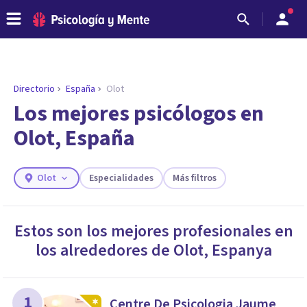
Directorio
España
Olot
ENCONTRAR MI TERAPEUTA
¿Necesitas ayuda para encontrar el
Los mejores psicólogos en
psicólogo adecuado?
Olot, España
Responde a unas breves preguntas y te ofreceremos
los profesionales que más se ajustan a tus
necesidades.
Olot
Especialidades
Más filtros
Responder cuestionario
Estos son los mejores profesionales en
los alrededores de
Olot
,
Espanya
1
Centre De Psicologia Jaume