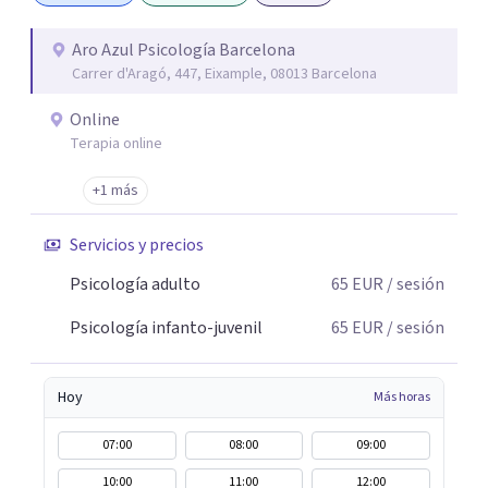
mejorar en cualquier ámbito de tu vida. Como psicóloga,
mi trato es cercano, sin juicios y adaptado a cada persona.
Aro Azul Psicología Barcelona
Carrer d'Aragó, 447, Eixample, 08013 Barcelona
Mi compromiso en consulta es ofrecerte un espacio
seguro y confidencial donde puedas explorar, crecer y
Online
transformarte en positivo, fortaleciendo tu autoestima y
Terapia online
tu autoconocimiento personal.
+1 más
Servicios y precios
Psicología adulto
65
EUR
/ sesión
Psicología infanto-juvenil
65
EUR
/ sesión
Hoy
Más horas
07:00
08:00
09:00
10:00
11:00
12:00