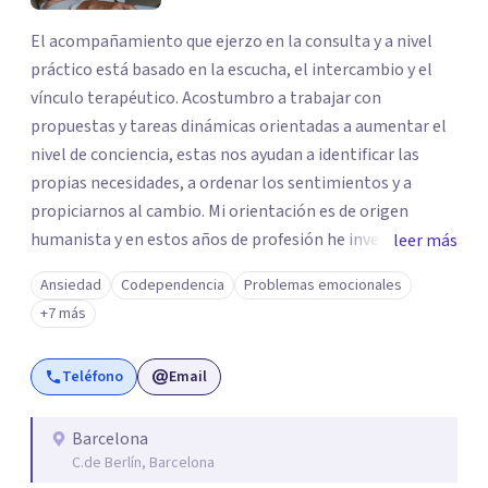
El acompañamiento que ejerzo en la consulta y a nivel
práctico está basado en la escucha, el intercambio y el
vínculo terapéutico. Acostumbro a trabajar con
propuestas y tareas dinámicas orientadas a aumentar el
nivel de conciencia, estas nos ayudan a identificar las
propias necesidades, a ordenar los sentimientos y a
propiciarnos al cambio. Mi orientación es de origen
humanista y en estos años de profesión he investigado y
leer más
conocido diferentes técnicas y herramientas de trabajo.
Ansiedad
Codependencia
Problemas emocionales
Métodos terapéuticos que perciben al ser humano como
+7 más
su totalidad: psique, cuerpo y emoción, para mejorar el
estado interno de las personas y conseguir estar en la
Teléfono
Email
vida de una forma más plena.
Barcelona
C.de Berlín, Barcelona