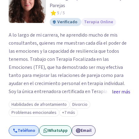
Parejas
5
/ 5
Verificado
Terapia Online
A lo largo de mi carrera, he aprendido mucho de mis
consultantes, quienes me muestran cada día el poder de
las emociones y la capacidad de resiliencia que todos
tenemos. Trabajo con Terapia Focalizada en las
Emociones (TFE), que ha demostrado ser muy efectiva
tanto para mejorar las relaciones de pareja como para
ayudar en el crecimiento personal en terapia individual.
Soy la única entrenadora certificada en Terapia
leer más
Focalizada en las Emociones (TFE) en España, además de
Habilidades de afrontamiento
Divorcio
supervisora y terapeuta certificada. La TFE ha
Problemas emocionales
+7 más
demostrado una mejora significativa en las relaciones,
con un 70-75% de éxito y felicidad duradera. Este enfoque
Teléfono
WhatsApp
Email
también transforma la vida en terapia individual,