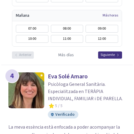
Mañana
Más horas
07:00
08:00
09:00
10:00
11:00
12:00
Más días
Anterior
Siguiente
4
Eva Solé Amaro
Psicòloga General Sanitària.
Especialitzada en TERÀPIA
INDIVIDUAL, FAMILIAR i DE PARELLA.
5
/ 5
Verificado
La meva essència està enfocada a poder acompanyar la