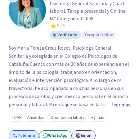
Psicóloga General Sanitaria y Coach
laboral. Terapia presencial y On line.
N.º Colegiado: 11.098
5
/ 5
Verificado
Terapia Online
Soy María Teresa Creus Roset, Psicóloga General
Sanitaria y colegiada en el Colegio de Psicólogos de
Cataluña. Cuento con más de 20 años de experiencia en el
ámbito de la psicología, trabajando en orientación,
evaluación e intervención psicológica. A lo largo de mi
trayectoria, he acompañado a muchas personas en sus
procesos de cambio y crecimiento personal en el ámbito
personal y laboral. Mi enfoque se basa en la terapia
leer más
cognitivo-conductual e integral, aplicando metodologías
TDAH
Ansiedad
Orientación laboral
+7 más
y técnicas respaldadas por la evidencia científica. En
sesión, además de escuchar, te proporciono
Teléfono
WhatsApp
Email
herramientas prácticas y efectivas para que puedas