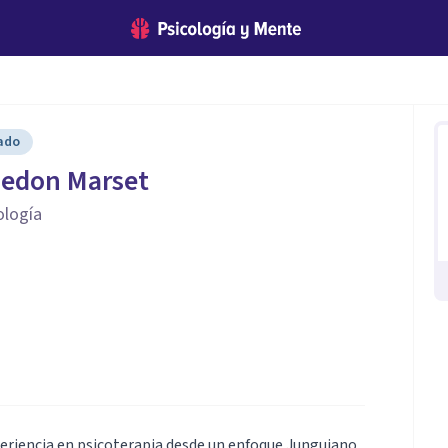
cado
ledon Marset
ología
eriencia en psicoterapia desde un enfoque Junguiano.