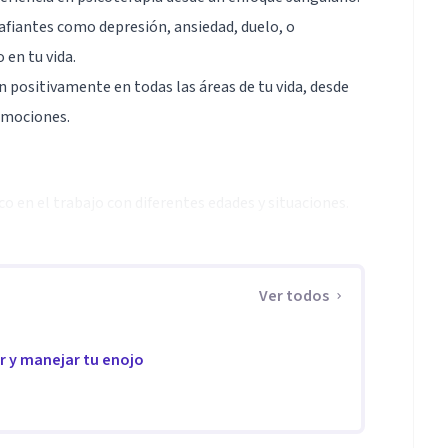
fiantes como depresión, ansiedad, duelo, o
 en tu vida.
 positivamente en todas las áreas de tu vida, desde
 emociones.
o en el trabajo con diferentes edades y situaciones.
, así como orientación vocacional en diferentes
Ver todos
 y manejar tu enojo