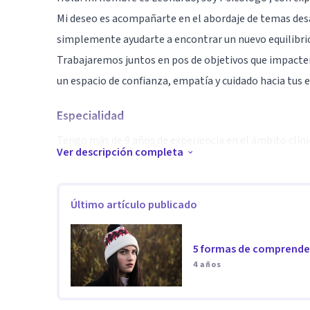
Mi deseo es acompañarte en el abordaje de temas desa
simplemente ayudarte a encontrar un nuevo equilibrio
Trabajaremos juntos en pos de objetivos que impacten
un espacio de confianza, empatía y cuidado hacia tus
Especialidad
Tengo más de 9 años de experiencia en el ámbito clínic
Ver descripción completa
Aptitudes
Me especializo en el abordaje de depresión y ansiedad
Último artículo publicado
etapas.
5 formas de comprender
4 años