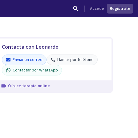
Accede
Regístrate
Contacta con Leonardo
Enviar un correo
Llamar por teléfono
Contactar por WhatsApp
Ofrece
terapia online
Leonardo Cledon Marset
Verificado
5
Enviar un correo
Llamar por teléfono