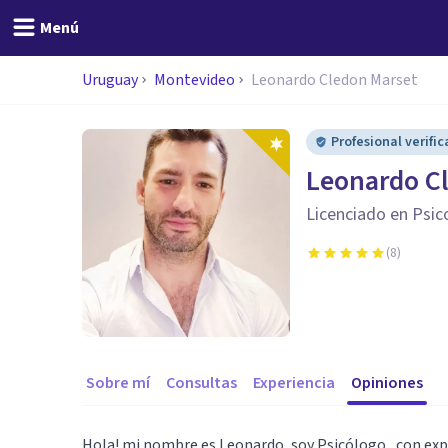
Menú
Uruguay
Montevideo
Leonardo Cledon Marset
Profesional verifi
Leonardo C
Licenciado en Psic
(
8
)
Sobre mí
Consultas
Experiencia
Opiniones
Hola! mi nombre es Leonardo, soy Psicólogo , con exp