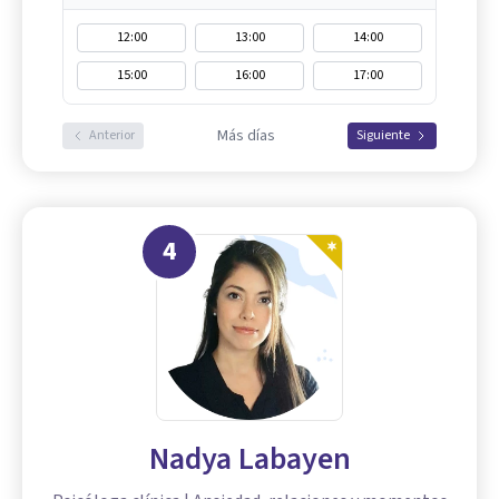
12:00
13:00
14:00
15:00
16:00
17:00
Más días
Anterior
Siguiente
4
Nadya Labayen