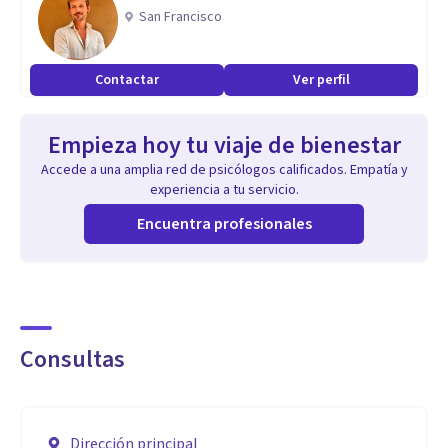
Especialidad
San Francisco
Psicodiagnóstico infantojuvenil.
Evaluación y rehabilitación neuropsicológica.
Contactar
Ver perfil
Talleres grupales: autocuidado, gestión emocional, auto
observación, bienestar.
Empieza hoy tu viaje de bienestar
Orientación a padres y madres.
Accede a una amplia red de psicólogos calificados. Empatía y
Psicoterapia adolescentes y adultos.
experiencia a tu servicio.
Encuentra profesionales
Aptitudes
Empírico, cercano y humano. Soy persona y acompaño a
personas por el transitar en la vida.
Tu puedes descubrir tu propio potencial, superar
Consultas
dificultades y construir la felicidad que mereces.
“La felicidad no se encuentra, se construye”
Dirección principal