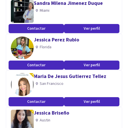
Sandra Milena Jimenez Duque
Terapia de Parejas
Miami
Terapia Breve
Primeros Auxilios Psicológicos
Contactar
Ver perfil
Aptitudes
Jessica Perez Rubio
Florida
Escucha activa
conocimientos relacionados con el comportamiento y
conductas humanas
Contactar
Ver perfil
conocimiento de técnicas y estrategias para apoyar a los
Maria De Jesus Gutierrez Tellez
pacientes
San Francisco
Contactar
Ver perfil
Jessica Briseño
Austin