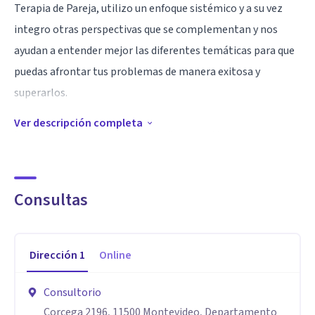
Terapia de Pareja, utilizo un enfoque sistémico y a su vez
integro otras perspectivas que se complementan y nos
ayudan a entender mejor las diferentes temáticas para que
puedas afrontar tus problemas de manera exitosa y
superarlos.
Ver descripción completa
Me considero un persona tranquila, empatica y con una gran
capacidad analítica. Disfruto ayudando a las personas
brindándoles un espacio único donde ser escuchadas sin
Consultas
prejuicios.
Me formé en la Universidad Católica del Uruguay y me
Dirección
1
Online
especialicé en el Instituto Sistémico de Buenos Aires,
Argentina en Terapia de Parejas. Creo firmemente en la
Consultorio
formación continua por lo que estoy siempre buscando
Corcega 2196, 11500 Montevideo, Departamento