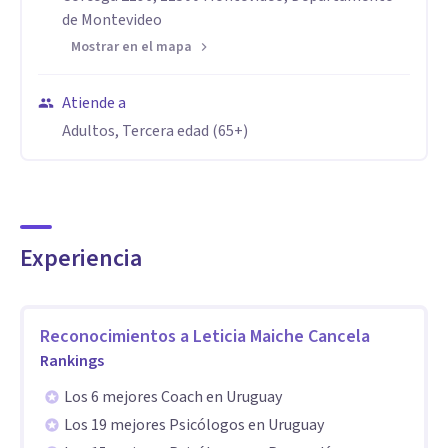
formas de profundizar mis conocimientos.
de Montevideo
Mostrar en el mapa
Especialidad
Adultos y Parejas
Atiende a
Adultos, Tercera edad (65+)
Aptitudes
Atiendo pacientes de manera presencial y virtual tanto en
español como en inglés.
Experiencia
Reconocimientos a
Leticia Maiche Cancela
Rankings
Los 6 mejores Coach en Uruguay
Los 19 mejores Psicólogos en Uruguay