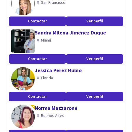
San Francisco
Aptitudes
Contactar
Ver perfil
Habilidad para establecer rapport con los clientes, sobre
Sandra Milena Jimenez Duque
todo con adolescentes y jóvenes. Experiencia en
Miami
Psicoterapia infanto juvenil y familiar.
Experiencia en manejo de conflictos emocionales y
familiares.
Contactar
Ver perfil
Orientación de herramientas para optimizar métodos de
Jessica Perez Rubio
estudio a jóvenes estudiantes de carreras universitarias.
Florida
Contactar
Ver perfil
Norma Mazzarone
Buenos Aires