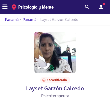
Panamá
Panamá
Layset Garzón Calcedo
No verificado
Layset Garzón Calcedo
Psicoterapeuta