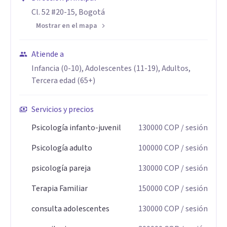
relaciones de la interacción humana de la universidad Santo
Cl. 52 #20-15, Bogotá
Tomas.
Mostrar en el mapa
Aptitudes
Atiende a
Mi propuesta se desprende desde el conocimiento propio,
Infancia (0-10), Adolescentes (11-19), Adultos,
las maneras en las que nos relacionamos, conectamos con
Tercera edad (65+)
nuestro entorno, buscando alternativas artísticas,
emocionales o profesionales que aporten a las personas.
Servicios y precios
Psicología infanto-juvenil
130000
COP
/ sesión
Psicología adulto
100000
COP
/ sesión
psicología pareja
130000
COP
/ sesión
Terapia Familiar
150000
COP
/ sesión
consulta adolescentes
130000
COP
/ sesión