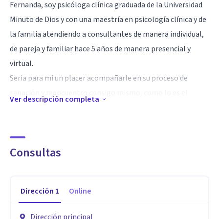
Fernanda, soy psicóloga clínica graduada de la Universidad
Minuto de Dios y con una maestría en psicología clínica y de
la familia atendiendo a consultantes de manera individual,
de pareja y familiar hace 5 años de manera presencial y
virtual.
Seria para mi un placer acompañarle en su proceso de
sanación y reencuentro consigo mismo, como lo es el
Ver descripción completa
proceso terapéutico, un espacio que nos permitirá trabajar
en lo que genera malestar o incomodidad en cuanto a su
salud mental, sus emociones, o permitirle reconocer otros
Consultas
puntos de vista, para mejorar su tranquilidad en su diario
vivir.
Especialidad
Dirección
1
Online
Psicóloga Clínica y de la familia, enfocada en dinámicas
Dirección principal