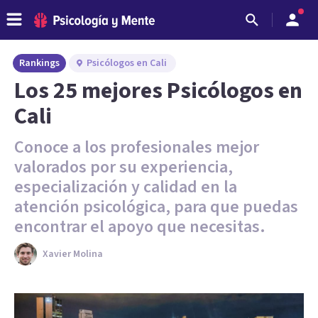
Rankings
Psicólogos en Cali
Los 25 mejores Psicólogos en
Cali
Conoce a los profesionales mejor
valorados por su experiencia,
especialización y calidad en la
atención psicológica, para que puedas
encontrar el apoyo que necesitas.
Xavier Molina