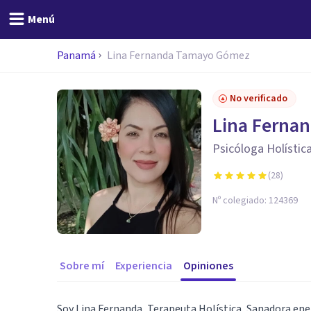
Menú
Panamá
Lina Fernanda Tamayo Gómez
No verificado
Lina Ferna
Psicóloga Holístic
(
28
)
Nº colegiado:
124369
Sobre mí
Experiencia
Opiniones
Soy Lina Fernanda, Terapeuta Holística, Sanadora ene