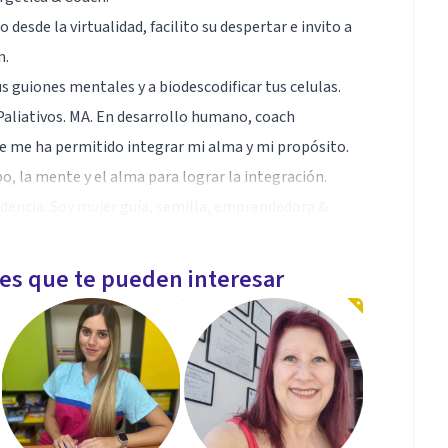
de la virtualidad, facilito su despertar e invito a
n.
s guiones mentales y a biodescodificar tus celulas.
Paliativos. MA. En desarrollo humano, coach
ue me ha permitido integrar mi alma y mi propósito.
o, la mente y el alma para lograr la integración.
ndencia. Soy mujer guía, semilla, emprendedora &
r seres dispuestos a vivir una vida llena de propósito
les que te pueden interesar
a, gestionarnos desde el reconocimiento, e ir
imiento es el resultado de percepciones de la realidad
s inspire.