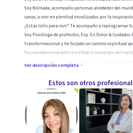
Soy Nómada, acompaño personas alrededor del mundo des
sanar, a vivir en plenitud movilizados por la inspiració
¿Estas listo para vivir? Te acompaño a reprogramar tu
Soy Psicóloga de profesión, Esp. En Dolor & Cuidados 
transformacional y he forjado un camino espiritual q
Soy sanadora energética e integro la energia del cuerp
Creo en el amor, manifestación, sincronía y correspo
Ver descripción completa
medicina. Vibro con el amor por lo que hago, acompaña
e Intención.
Estos son otros profesiona
Hay muchos caminos para integrarnos con nuestra Alm
expandiendo nuestro universo de posibilidades. El sufr
y siempre podremos volver escribir una historia que no
Somos fuente de vida, de creatividad y manifestación.
Especialidad