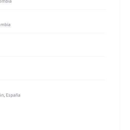
lombia
ombia
ón, España