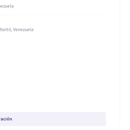
nezuela
fantil, Venezuela
ración