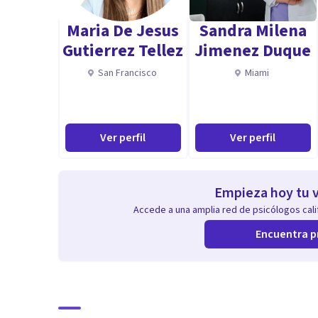
Instructora de Masaje Infantil.
Maria De Jesus
Sandra Milena
Gutierrez Tellez
Jimenez Duque
Aptitudes
San Francisco
Miami
Tengo más de 20 años de experiencia en el campo de la 
universidades y en práctica individual, tanto en Vene
empática, comprometida y responsable. Te acompaño e
Ver perfil
Ver perfil
metas que deseas o en apoyo para niños, adolescentes y
TDAH, Autismo, tutorías universitarias.
Empieza hoy tu v
Accede a una amplia red de psicólogos calif
Encuentra p