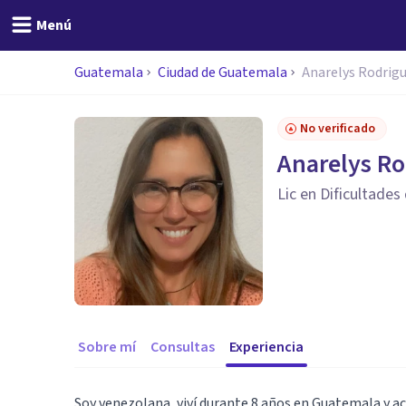
Menú
Guatemala
Ciudad de Guatemala
Anarelys Rodrig
No verificado
Anarelys Ro
Lic en Dificultade
Sobre mí
Consultas
Experiencia
Soy venezolana, viví durante 8 años en Guatemala y a