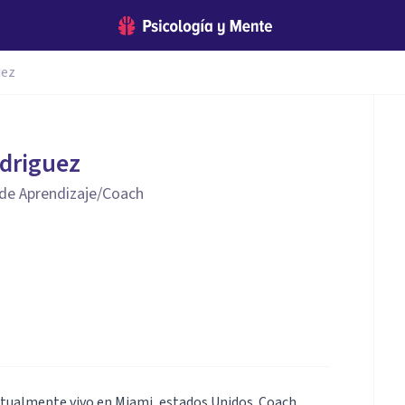
uez
driguez
s de Aprendizaje/Coach
ctualmente vivo en Miami, estados Unidos. Coach