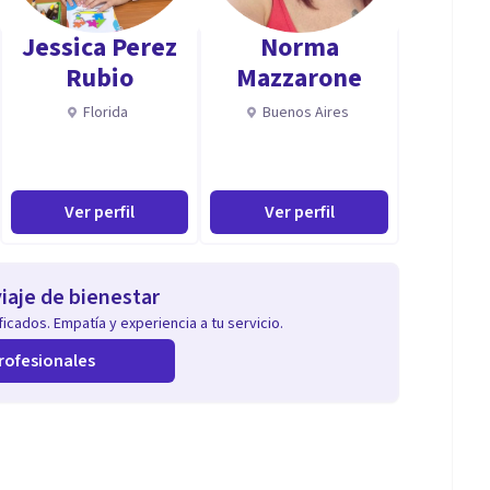
Jessica Perez
Norma
Rubio
Mazzarone
Florida
Buenos Aires
salud y educación. He trabajado en colegios, clínicas,
zuela como en Guatemala y Estados Unidos. Asertiva,
n el proceso que necesites, bien sea para lograr las
Ver perfil
Ver perfil
 adultos a nivel de Dificultades de aprendizaje,
iaje de bienestar
icados. Empatía y experiencia a tu servicio.
rofesionales