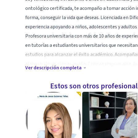
ontológico certificada, te acompaño a tomar acción i
forma, conseguir la vida que deseas. Licenciada en Dif
experiencia apoyando a niños, adolescentes y adultos
Profesora universitaria con más de 10 años de exper
en tutorías a estudiantes universitarios que necesita
estudios para alcanzar el éxito académico. Acompaña
elaboración de planes acción. Crianza responsable. A
Ver descripción completa
Especialidad
Estos son otros profesiona
Coach ontológico certificada.
Lic. en Dificultades de Aprendizaje.
Máster en Educación
Profesora Universitaria
Diplomado en Autismo.
Certificación en Tutora de aula.