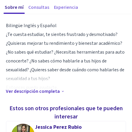
Sobre mí
Consultas
Experiencia
Bilingüe Inglés y Español
¿Te cuesta estudiar, te sientes frustrado y desmotivado?
¿Quisieras mejorar tu rendimiento y bienestar académico?
¿No sabes qué estudiar? ¿Necesitas herramientas para auto
conocerte? ¿No sabes cómo hablarle a tus hijos de
sexualidad? ¿Quieres saber desde cuándo como hablarles de
sexualidad a tus hijos?
Entonces puedo ayudarte.
Ver descripción completa
Are you struggling with your studies? Do you feel frustrated
Estos son otros profesionales que te pueden
and demotivated? Would you like to improve your academic
interesar
grades and wellbeing? Do you need more tools to know
Jessica Perez Rubio
yourself better? Do you struggle talking about sexuality