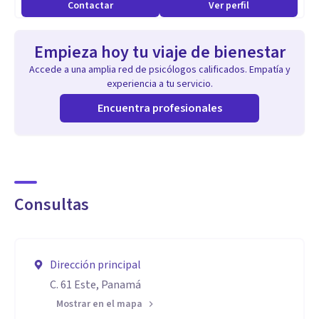
Contactar
Ver perfil
Realizo procesos de orientación vocacional y profesional.
Trabajo con niños, adolescentes y adultos.
Empieza hoy tu viaje de bienestar
Accede a una amplia red de psicólogos calificados. Empatía y
Aptitudes
experiencia a tu servicio.
Te ayudaré a desarrollar tu potencial considerando los
Encuentra profesionales
factores internos y externos
Consultas
Dirección principal
C. 61 Este, Panamá
Mostrar en el mapa