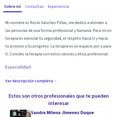
Sobre mí
Consultas
Experiencia
Mi nombre es Rocío Sánchez Piñas, me dedico a atender a
las personas de una forma profesional y humana. Para mi en
terapia es esencial tu seguridad, el respeto hacia ti y hacia
tu proceso y tu progreso. La terapia es un espacio por y para
ti. Concibo la terapia con estos valores y ética profesional.
Especialidad
Grado en Psicología.
Ver descripción completa
Master en Psicología General Sanitaria.
Especializada en Inteligencia emocional, atención
Estos son otros profesionales que te pueden
temprana y trastorno del espectro autista.
interesar
Otras formaciones: Sexualidad, Terapia de reprocesamiento
Sandra Milena Jimenez Duque
y desensibilización con movimientos oculares y