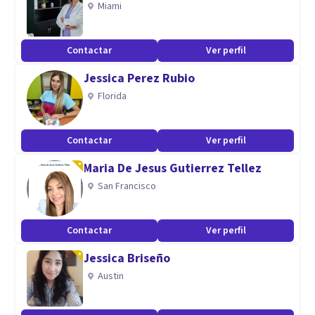
Miami
psicosomática
Contactar
Ver perfil
Aptitudes
Jessica Perez Rubio
Profesionalidad
Florida
Respeto
Trato humano
Contactar
Ver perfil
Maria De Jesus Gutierrez Tellez
San Francisco
Contactar
Ver perfil
Jessica Briseño
Austin