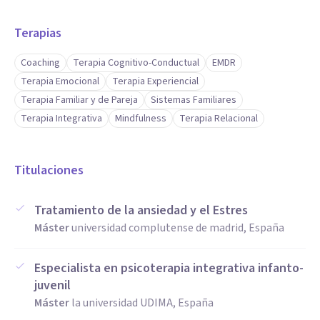
Técnicas como EMDR o SHEC nos permite identificar y
Terapias
seguir síntomas para procesar aquellas escenas necesarias
para poder mantener los resultados a largo plazo. Agrupar
Coaching
Terapia Cognitivo-Conductual
EMDR
todos estos conocimientos es la ambiciosa meta de la
Terapia Emocional
Terapia Experiencial
terapia integrativa. Y si bien es una meta amplia, lo
Terapia Familiar y de Pareja
Sistemas Familiares
Terapia Integrativa
Mindfulness
Terapia Relacional
importante es el camino; parar en cada caso y adaptar los
conocimientos del psicólogo a las necesidades particulares.
Titulaciones
Tratamiento de la ansiedad y el Estres
Máster
universidad complutense de madrid, España
Especialista en psicoterapia integrativa infanto-
juvenil
Máster
la universidad UDIMA, España