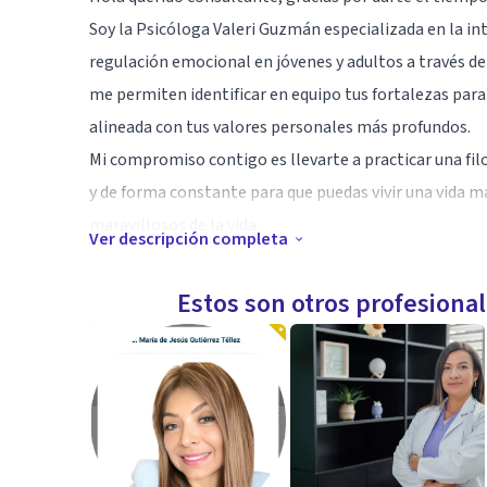
Soy la Psicóloga Valeri Guzmán especializada en la in
regulación emocional en jóvenes y adultos a través de
me permiten identificar en equipo tus fortalezas para
alineada con tus valores personales más profundos.
Mi compromiso contigo es llevarte a practicar una fil
y de forma constante para que puedas vivir una vida m
maravillosos de la vida.
Ver descripción completa
Especialidad
Estos son otros profesiona
Me describen muy bien como profesional de la salud las
que me adapto al proceso del consultante y logro aco
en equipo por su bienestar psicológico.
Me especializo en la atención de jóvenes y adultos a t
tercera generación. Así mismo cuento con formación 
dialéctica conductual y activación conductual para ca