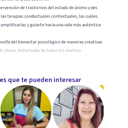
tervención de trastornos del estado de ánimo y des
 las terapias conductuales contextuales, las cuáles
 amplificarlas y guiarte hacia una vida más auténtica
osofía del bienestar psicológico de maneras creativas
ás plena, disfrutando de todos los matices
les que te pueden interesar
 siguientes palabras: empatía, calidez y análisis ya
mpañarlo de forma auténtica para así poder trabajar
ravés del tratamiento psicológico de las terapias de
en Terapia de aceptación y compromiso, Terapia
sos de regulación emocional.