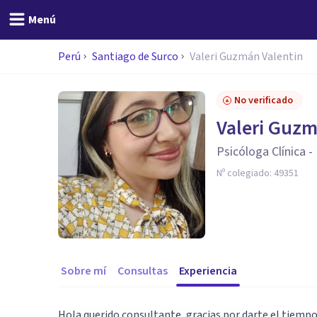
Menú
Perú
Santiago de Surco
Valeri Guzmán Valentin
No verificado
Valeri Guzm
Psicóloga Clínica -
Nº colegiado:
49351
Sobre mí
Consultas
Experiencia
Hola querido consultante, gracias por darte el tiempo