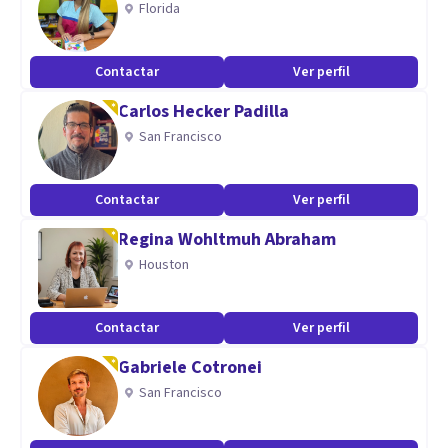
Florida
divulgación científica se refleja en la autoría de libros,
artículos y reseñas, así como en la difusión de conocimiento
Contactar
Ver perfil
en redes sociales.
Carlos Hecker Padilla
Especialidad
San Francisco
BIENESTAR Integral (psicología, microbiota, sueño,
Contactar
Ver perfil
neurociencia, y más).
Regina Wohltmuh Abraham
Aptitudes
Houston
Multifacético, autodidácta, amante de la literatura y viajero.
Contactar
Ver perfil
Gabriele Cotronei
San Francisco