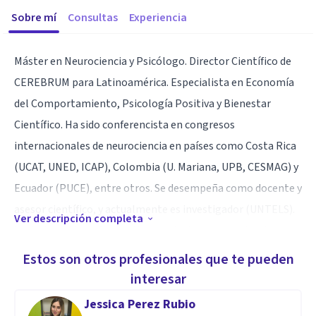
Sobre mí
Consultas
Experiencia
Máster en Neurociencia y Psicólogo. Director Científico de
CEREBRUM para Latinoamérica. Especialista en Economía
del Comportamiento, Psicología Positiva y Bienestar
Científico. Ha sido conferencista en congresos
internacionales de neurociencia en países como Costa Rica
(UCAT, UNED, ICAP), Colombia (U. Mariana, UPB, CESMAG) y
Ecuador (PUCE), entre otros. Se desempeña como docente y
asesor científico, y actualmente es investigador (UNTELS).
Ver descripción completa
Ha fortalecido su formación académica en espacios de
prestigio como el FENS Forum en París, además de
Estos son otros profesionales que te pueden
programas y cursos en Cambridge University, Johns
interesar
Hopkins University, University of Pennsylvania y The
Jessica Perez Rubio
Hebrew University of Jerusalem. Su compromiso con la