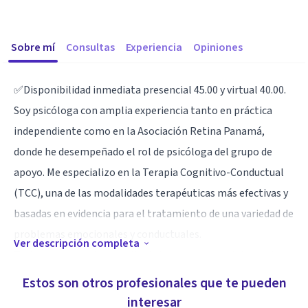
Sobre mí
Consultas
Experiencia
Opiniones
✅Disponibilidad inmediata presencial 45.00 y virtual 40.00.
Soy psicóloga con amplia experiencia tanto en práctica
independiente como en la Asociación Retina Panamá,
donde he desempeñado el rol de psicóloga del grupo de
apoyo. Me especializo en la Terapia Cognitivo-Conductual
(TCC), una de las modalidades terapéuticas más efectivas y
basadas en evidencia para el tratamiento de una variedad de
problemas emocionales y conductuales.
Ver descripción completa
Trabajo con una diversa clientela que incluye adolescentes,
adultos, parejas y familias. Mi enfoque es ayudar a mis
Estos son otros profesionales que te pueden
pacientes a identificar y cambiar patrones de pensamiento
interesar