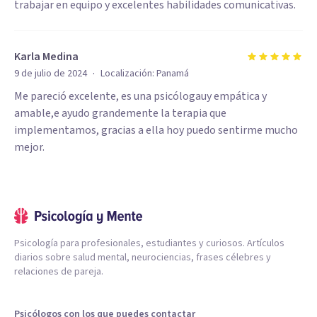
trabajar en equipo y excelentes habilidades comunicativas.
- Organización y Gestión del Tiempo: Eficiencia en la
organización de sesiones y manejo del tiempo para
maximizar la efectividad del tratamiento.
Karla Medina
- Capacidad de Escucha Activa: Escuchar atentamente a los
·
9 de julio de 2024
Localización:
Panamá
pacientes para entender profundamente sus problemas y
Me pareció excelente, es una psicólogauy empática y
amable,e ayudo grandemente la terapia que
necesidades.
implementamos, gracias a ella hoy puedo sentirme mucho
mejor.
Psicología para profesionales, estudiantes y curiosos. Artículos
diarios sobre salud mental, neurociencias, frases célebres y
relaciones de pareja.
Psicólogos con los que puedes contactar