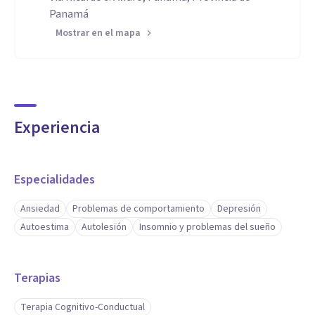
Especialidad:
Panamá
Mostrar en el mapa
- Terapia Cognitivo-Conductual (TCC): Enfocada en tratar
una amplia gama de problemas emocionales y
conductuales, incluyendo ansiedad, depresión, estrés,
trastornos de conducta y problemas de relación.
Experiencia
-
Especialidades
Aptitudes
Ansiedad
Problemas de comportamiento
Depresión
Claro, aquí tienes una sección que destaca solo tus
Autoestima
Autolesión
Insomnio y problemas del sueño
aptitudes:
Terapias
---
Terapia Cognitivo-Conductual