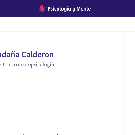
n
ndaña Calderon
tria en neuropsicologia