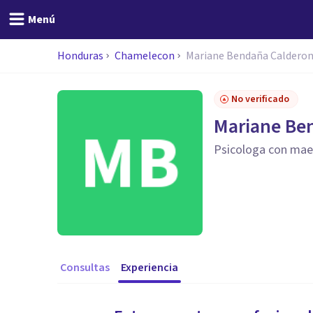
Menú
Honduras
Chamelecon
Mariane Bendaña Caldero
No verificado
Mariane Be
Psicologa con maes
Consultas
Experiencia